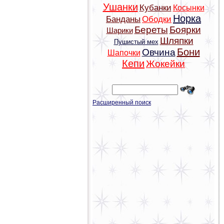
Ушанки
Кубанки
Косынки
Норка
Банданы
Ободки
Береты
Боярки
Шарики
Шляпки
Пушистый мех
Бони
Овчина
Шапочки
Кепи
Жокейки
Расширенный поиск