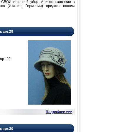
 СВОЙ головной убор. А использование в
ства (Италия, Германия) придает нашим
к арт.29
арт.29
Подробнее >>>
к арт.30