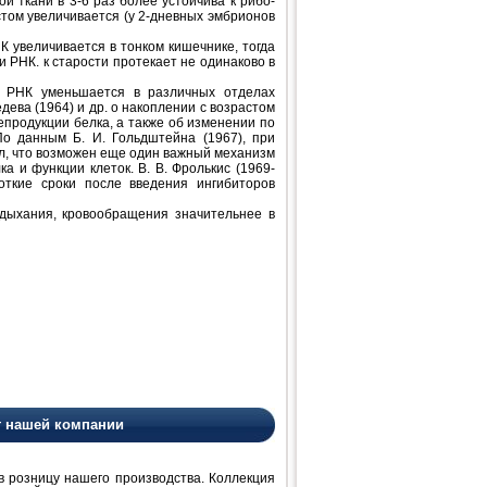
й ткани в 3-6 раз более устойчива к рибо-
астом увеличивается (у 2-дневных эмбрионов
НК увеличивается в тонком кишечнике, тогда
 РНК. к старости протекает не одинаково в
и РНК уменьшается в различных отделах
ева (1964) и др. о накоплении с возрастом
епродукции белка, а также об изменении по
По данным Б. И. Гольдштейна (1967), при
ал, что возможен еще один важный механизм
 и функции клеток. В. В. Фролькис (1969-
откие сроки после введения ингибиторов
 дыхания, кровообращения значительнее в
т нашей компании
розницу нашего производства. Коллекция