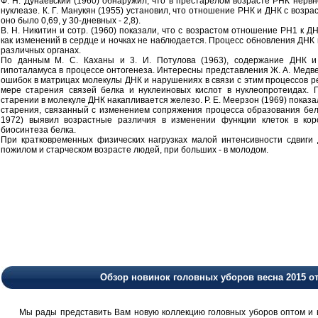
Ф. Н. Дунаевский (1960) обнаружил, что в престарелом возрасте РНК нервно
нуклеазе. К. Г. Манукян (1955) установил, что отношение РНК и ДНК с возр
оно было 0,69, у 30-дневных - 2,8).
В. Н. Никитин и сотр. (1960) показали, что с возрастом отношение РН1 к Д
как изменений в сердце и ночках не наблюдается. Процесс обновления ДНК и
различных органах.
По данным М. С. Каханы и 3. И. Потулова (1963), содержание ДНК 
гипоталамуса в процессе онтогенеза. Интересны представления Ж. А. Медвед
ошибок в матрицах молекулы ДНК и нарушениях в связи с этим процессов р
мере старения связей белка и нуклеиновых кислот в нуклеопротеидах. 
старении в молекуле ДНК накапливается железо. Р. Е. Меерзон (1969) показ
старения, связанный с изменением сопряжения процесса образования белка
1972) выявил возрастные различия в изменении функции клеток в кор
биосинтеза белка.
При кратковременных физических нагрузках малой интенсивности сдвиги
пожилом и старческом возрасте людей, при больших - в молодом.
Обзор новинок головных уборов весна 2015 о
Мы рады представить Вам новую коллекцию головных уборов оптом и в 