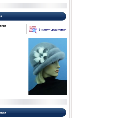
на
тинг
В папку сравнения
елла