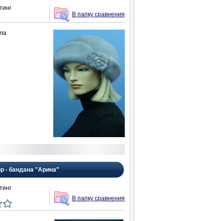
тинг
В папку сравнения
ла
р - бандана "Арина"
тинг
В папку сравнения