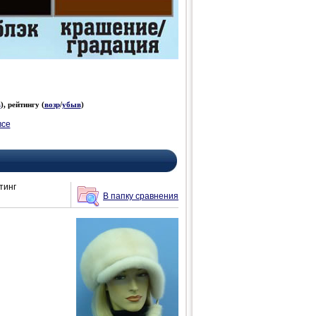
в
), рейтингу (
возр
/
убыв
)
все
тинг
В папку сравнения