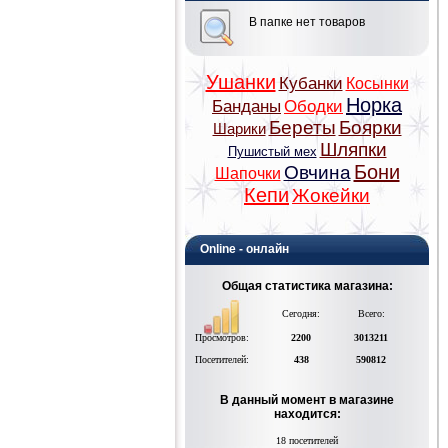
В папке нет товаров
Ушанки
Кубанки
Косынки
Норка
Банданы
Ободки
Береты
Боярки
Шарики
Шляпки
Пушистый мех
Бони
Овчина
Шапочки
Кепи
Жокейки
Online - онлайн
Общая статистика магазина:
Сегодня:
Всего:
Просмотров:
2200
3013211
Посетителей:
438
590812
В данный момент в магазине
находится:
18 посетителей