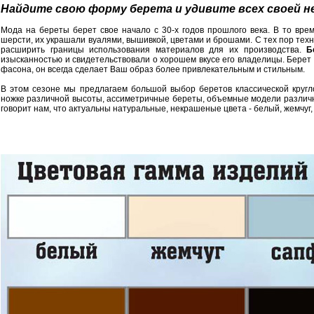
Найдите свою форму берета и удивите всех своей 
Мода на береты берет свое начало с 30-х годов прошлого века. В то вре
шерсти, их украшали вуалями, вышивкой, цветами и брошами. С тех пор тех
расширить границы использования материалов для их производства.
Б
изысканностью и свидетельствовали о хорошем вкусе его владелицы. Берет 
фасона, он всегда сделает Ваш образ более привлекательным и стильным.
В этом сезоне мы предлагаем большой выбор беретов классической круг
ножке различной высоты, ассиметричные береты, объемные модели различно
говорит нам, что актуальны натуральные, некрашеные цвета - белый, жемчуг, 