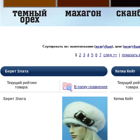
Сортировать по: наименованию (
возр
/
убыв
), цене (
возр
/
убы
1
2
3
4
5
6
7
след >>
|
показать 
Берет Злата
Кепка Кейт
Текущий рейтинг
Текущий рей
В папку сравнения
товара:
товара:
Берет Злата
Кепка Кейт