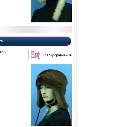
га
тинг
В папку сравнения
а