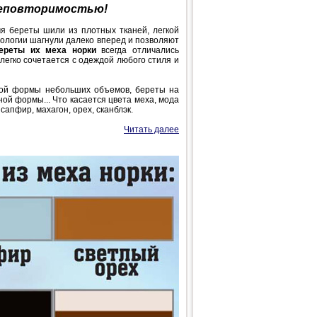
неповторимостью!
мя береты шили из плотных тканей, легкой
нологии шагнули далеко вперед и позволяют
ереты их меха норки
всегда отличались
легко сочетается с одеждой любого стиля и
лой формы небольших объемов, береты на
й формы... Что касается цвета меха, мода
сапфир, махагон, орех, сканблэк.
Читать далее