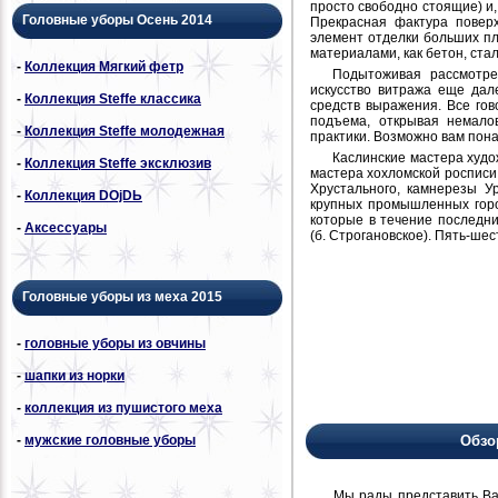
просто свободно стоящие) и
Головные уборы Осень 2014
Прекрасная фактура повер
элемент отделки больших пл
материалами, как бетон, стал
-
Коллекция Мягкий фетр
Подытоживая рассмотре
искусство витража еще дал
-
Коллекция Steffe классика
средств выражения. Все гов
подъема, открывая немало
-
Коллекция Steffe молодежная
практики. Возможно вам пон
Каслинские мастера худож
-
Коллекция Steffe эксклюзив
мастера хохломской росписи,
Хрустального, камнерезы У
-
Коллекция DОjDЬ
крупных промышленных горо
которые в течение последн
-
Аксессуары
(б. Строгановское). Пять-ше
Головные уборы из меха 2015
-
головные уборы из овчины
-
шапки из норки
-
коллекция из пушистого меха
-
мужские головные уборы
Обзо
Мы рады представить Вам н