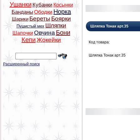
Ушанки
Кубанки
Косынки
Норка
Банданы
Ободки
Береты
Боярки
Шарики
Шляпки
Пушистый мех
Шляпка Тонак арт.35
Бони
Овчина
Шапочки
Кепи
Жокейки
Код товара:
Шляпка Тонак арт.35
Расширенный поиск