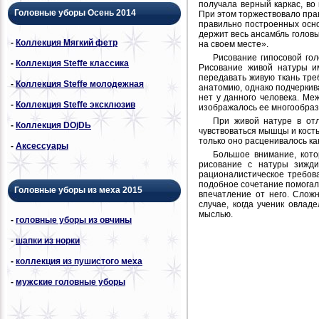
получала верный каркас, во
Головные уборы Осень 2014
При этом торжествовало прав
правильно построенных осно
держит весь ансамбль головы
-
Коллекция Мягкий фетр
на своем месте».
Рисование гипосовой гол
-
Коллекция Steffe классика
Рисование живой натуры им
передавать живую ткань тре
-
Коллекция Steffe молодежная
анатомию, однако подчеркива
нет у данного человека. Ме
-
Коллекция Steffe эксклюзив
изображалось ее многообрази
При живой натуре в отл
-
Коллекция DОjDЬ
чувствоваться мышцы и кость
только оно расценивалось ка
-
Аксессуары
Большое внимание, кото
рисование с натуры зижди
рационалистическое требов
подобное сочетание помогал
Головные уборы из меха 2015
впечатление от него. Слож
случае, когда ученик овлад
мыслью.
-
головные уборы из овчины
-
шапки из норки
-
коллекция из пушистого меха
-
мужские головные уборы