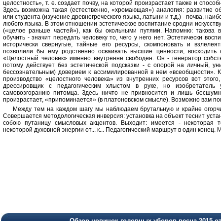
целостность», т. е. создает почву, на которой произрастает также и спосо
Здесь возможна такая (естественно, «хромающая») аналогия: развитие о
или студента (изучение древнегреческого языка, латыни и т.д.) - почва, на
любого языка. В этом отношении эстетическое воспитание сродни искусству:
(«целое раньше частей»), как бы окольными путями. Напомню: такова 
обучить - значит передать человеку то, чего у него нет. Эстетически восп
исторически свернугые, тайные его ресурсы, скомпоновать и взлелея
позволили бы ему родственно осваивать высшие ценности, восходить 
«Целостный человек» именно внутренне свободен. Он - генератор собст
потому действует без эстетической подсказки - с опорой на личный, у
бессознательным) доверием к ассимилированной в нем «всеобщности». Ко
производство «целостного человека» из внутренних ресурсов вот этого,
дрессировщик с педагогическим хлыстом в руке, но изобретатель у
самовозгоранию питомца. Здесь ничто не привносится и лишь бесшумн
произрастает, «припоминается» (в платоновском смысле). Возможно вам п
Между тем на каждом шагу мы наблюдаем брутальную и крайне огорч
Совершается методологическая инверсия: установка на объект теснит устано
собою путаницу смысловых акцентов. Выходит: имеется - некоторая т
некоторой духовной энергии от... к... Педагогический маршрут в один конец. 
Обзор новинок головных уборов весна 2015 о