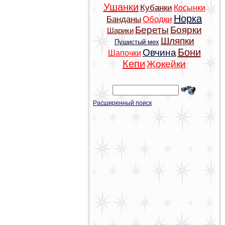
Ушанки
Кубанки
Косынки
Норка
Банданы
Ободки
Береты
Боярки
Шарики
Шляпки
Пушистый мех
Бони
Овчина
Шапочки
Кепи
Жокейки
Расширенный поиск