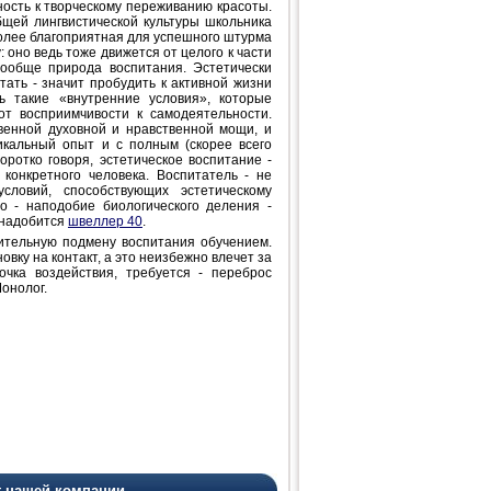
бность к творческому переживанию красоты.
бщей лингвистической культуры школьника
иболее благоприятная для успешного штурма
 оно ведь тоже движется от целого к части
вообще природа воспитания. Эстетически
итать - значит пробудить к активной жизни
ть такие «внутренние условия», которые
от восприимчивости к самодеятельности.
венной духовной и нравственной мощи, и
никальный опыт и с полным (скорее всего
ротко говоря, эстетическое воспитание -
 конкретного человека. Воспитатель - не
словий, способствующих эстетическому
о - наподобие биологического деления -
онадобится
швеллер 40
.
ительную подмену воспитания обучением.
вку на контакт, а это неизбежно влечет за
очка воздействия, требуется - переброс
Монолог.
т нашей компании