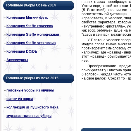
наших глазах преобразуютс
Головные уборы Осень 2014
Учтем еще, в этой же связи.
(Л. Выготский) влияния его 
воспитательной дистанции, - 
-
Коллекция Мягкий фетр
«сработает», и человек, гляд
свойства характера, которы
-
Коллекция Steffe классика
«внутреннего кристалла», у
как воск, ребячьей душе на 
"здесь и сейчас»; между вос
-
Коллекция Steffe молодежная
У Платона человек соверш
-
Коллекция Steffe эксклюзив
модусе слова. Иначе высказат
противоречит смысловому ста
-
Коллекция DОjDЬ
например), где «развод» ин
этот «развод» обыгрывается
-
Аксессуары
нее.
Преобразование предм
приобретает у Платона прин
(«золото», каждая часть кото
Головные уборы из меха 2015
на свое целое), Сократ то «
-
головные уборы из овчины
-
шапки из норки
-
коллекция из пушистого меха
-
мужские головные уборы