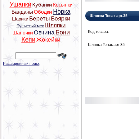
Ушанки
Кубанки
Косынки
Норка
Банданы
Ободки
Шляпка Тонак арт.35
Береты
Боярки
Шарики
Шляпки
Пушистый мех
Бони
Овчина
Код товара:
Шапочки
Кепи
Жокейки
Шляпка Тонак арт.35
Расширенный поиск