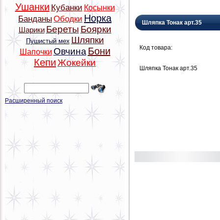
Ушанки
Кубанки
Косынки
Норка
Банданы
Ободки
Шляпка Тонак арт.35
Береты
Боярки
Шарики
Шляпки
Пушистый мех
Код товара:
Бони
Овчина
Шапочки
Кепи
Жокейки
Шляпка Тонак арт.35
Расширенный поиск