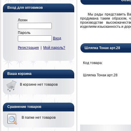
Вход для оптовиков
Мы рады представить Вам н
продумана таким образом, 
Логин
производстве высококачест
изделиям изысканность и дор
Пароль
Вход
Регистрация
|
Мой пароль?
Шляпка Тонак арт.28
Код товара:
Ваша корзина
Шляпка Тонак арт.28
В корзине нет товаров
Сравнение товаров
В папке нет товаров