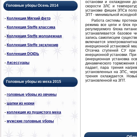
остановки и охлаждении до
Головные уборы Осень 2014
скорости ЗЛС и температу
установке фишек ЗПСв поло
ЗПТ - минимальной исходной
-
Коллекция Мягкий фетр
Работа системы протека
режима все цепи и блок пр
-
Коллекция Steffe классика
регулируемого блока питан
устанавливается базовое ч
-
Коллекция Steffe молодежная
запись самописцем существ
включается электромагнитн
-
Коллекция Steffe эксклюзив
инерционной установкой маш
Отсечка ступеней СУ при 
-
Коллекция DОjDЬ
инерционной установки. При
(инерционная установка ос
-
Аксессуары
динамического торможения (
падает, пара трения нагре
установленных на ЗПС, чер
трения охлаждается. Новы
установленной на ЗПТ.
Головные уборы из меха 2015
-
головные уборы из овчины
-
шапки из норки
-
коллекция из пушистого меха
-
мужские головные уборы
Обзо