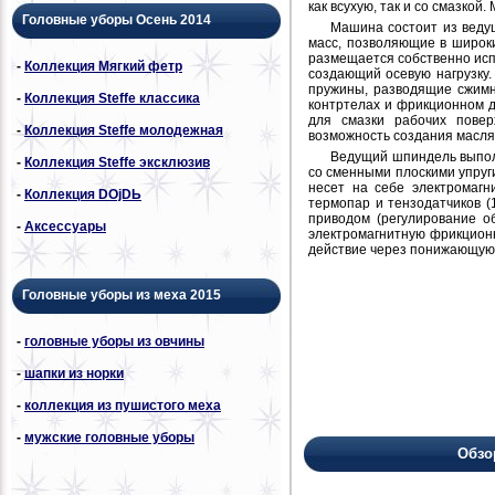
как всухую, так и со смазко
Головные уборы Осень 2014
Машина состоит из веду
масс, позволяющие в широк
размещается собственно исп
-
Коллекция Мягкий фетр
создающий осевую нагрузку.
пружины, разводящие сжимн
-
Коллекция Steffe классика
контртелах и фрикционном д
для смазки рабочих повер
-
Коллекция Steffe молодежная
возможность создания масля
Ведущий шпиндель выпол
-
Коллекция Steffe эксклюзив
со сменными плоскими упруг
несет на себе электромаг
-
Коллекция DОjDЬ
термопар и тензодатчиков 
приводом (регулирование о
-
Аксессуары
электромагнитную фрикцион
действие через понижающую 
Головные уборы из меха 2015
-
головные уборы из овчины
-
шапки из норки
-
коллекция из пушистого меха
-
мужские головные уборы
Обзо