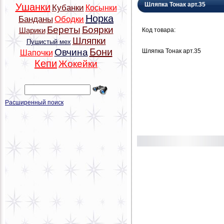
Шляпка Тонак арт.35
Ушанки
Кубанки
Косынки
Норка
Банданы
Ободки
Береты
Боярки
Код товара:
Шарики
Шляпки
Пушистый мех
Бони
Овчина
Шляпка Тонак арт.35
Шапочки
Кепи
Жокейки
Расширенный поиск