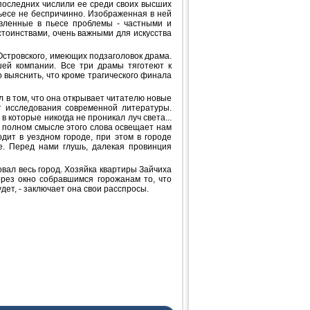
последних числили ее среди своих высших
пьесе не беспричинно. Изображенная в ней
авленные в пьесе проблемы - частными и
стоинствами, очень важными для искусства
с Островского, имеющих подзаголовок драма.
шей компании. Все три драмы тяготеют к
 выяснить, что кроме трагического финала
 в том, что она открывает читателю новые
т исследования современной литературы.
в которые никогда не проникал луч света...
в полном смысле этого слова освещает нам
одит в уездном городе, при этом в городе
е. Перед нами глушь, далекая провинция
вал весь город. Хозяйка квартиры Зайчиха
ерез окно собравшимся горожанам то, что
удет, - заключает она свои расспросы.