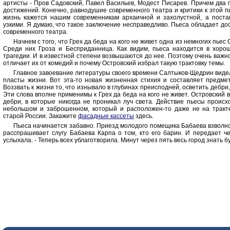
артисты - Пров Садовский, Павел Васильев, Модест Писарев. Причем два 
достижений. Конечно, равнодушие современного театра и критики к этой 
жизнь кажется нашим современникам архаичной и захолустной, а пост
узкими. Я думаю, что такое заключение несправедливо. Пьеса обладает до
современного театра.
Начнем с того, что Грех да беда на кого не живет одна из немногих пье
Среди них Гроза и Бесприданница. Как видим, пьеса находится в хоро
трагедии. И в известной степени возвышаются до нее. Поэтому очень важно
отличает их от комедий и почему Островский избрал такую трактовку темы.
Главное завоевание литературы своего времени Салтыков-Щедрин видел
пласты жизни. Вот эта-то новая жизненная стихия и составляет предме
Воззвать к жизни то, что изнывало в глубинах преисподней, осветить дебри, 
Эти слова вполне применимы к Грех да беда на кого не живет. Островский 
дебри, в которые никогда не проникал луч света. Действие пьесы происх
небольшом и заброшенном, который и расположен-то даже не на тракт
старой России. Закажите
фасадные кассеты
здесь.
Пьеса начинается забавно. Приезд молодого помещика Бабаева взволно
расспрашивает слугу Бабаева Карпа о том, кто его барин. И передает ч
услыхала. - Теперь всех ублаготворила. Минут через пять весь город знать б