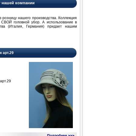
т нашей компании
розницу нашего производства. Коллекция
 СВОЙ головной убор. А использование в
ства (Италия, Германия) придает нашим
к арт.29
арт.29
Подробнее >>>