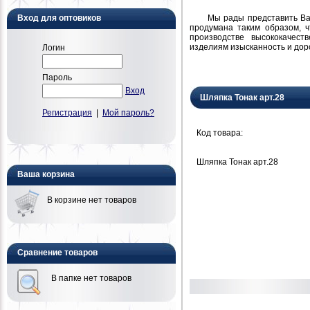
Мы рады представить Вам н
Вход для оптовиков
продумана таким образом, 
производстве высококачест
изделиям изысканность и дор
Логин
Пароль
Вход
Шляпка Тонак арт.28
Регистрация
|
Мой пароль?
Код товара:
Шляпка Тонак арт.28
Ваша корзина
В корзине нет товаров
Сравнение товаров
В папке нет товаров