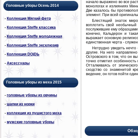
начало выражено во все рас
Головные уборы Осень 2014
монологах и излияниях Мини
Две казалось бы противопол
элемент. При всей оригинал
-
Коллекция Мягкий фетр
Блестящий знаток миро
воплотить свой необычный
-
Коллекция Steffe классика
послужившие ему образцами:
конечно, Кальдерон и така
-
Коллекция Steffe молодежная
выражает основную религиоз
единственная черта - служе
-
Коллекция Steffe эксклюзив
Нетрудно увидеть нечто 
другие. На него направлено
-
Коллекция DОjDЬ
Островского в том, что он в
точно отметил особенность 
-
Аксессуары
Отталкиваясь от эпическо
сходство со знаменитой кр
видение, он готов пойти один
Головные уборы из меха 2015
-
головные уборы из овчины
-
шапки из норки
-
коллекция из пушистого меха
-
мужские головные уборы
Обзо