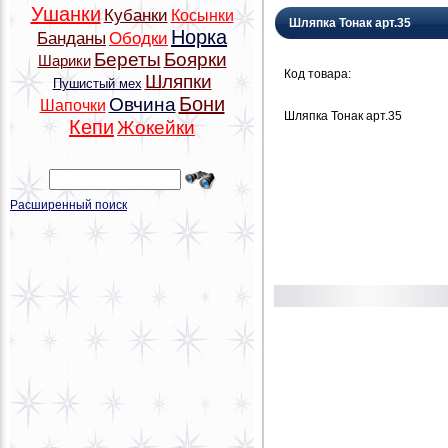
Ушанки
Кубанки
Косынки
Шляпка Тонак арт.35
Норка
Банданы
Ободки
Береты
Боярки
Шарики
Код товара:
Шляпки
Пушистый мех
Бони
Овчина
Шапочки
Шляпка Тонак арт.35
Кепи
Жокейки
Расширенный поиск