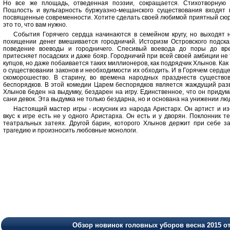
Но все же площадь, отведенная поэзии, сокращается. Стихотворную 
Пошлость и вульгарность буржуазно-мещанского существования входят в
посвященные современности. Хотите сделать своей любимой приятный сю
это то, что вам нужно.
События Горячего сердца начинаются в семейном кругу, но выходят 
похищении денег вмешивается городничий. Историзм Островского подск
поведение воеводы и городничего. Спесивый воевода до поры до вре
притесняет посадских и даже бояр. Городничий при всей своей амбиции не 
купцов, но даже побаивается таких миллионеров, как подрядчик Хлынов. Как 
о существовании законов и необходимости их обходить. И в Горячем сердце
скоморошество. В старину, во времена народных празднеств существо
беспорядков. В этой комедии Царем беспорядков является жаждущий раз
Хлынов беден на выдумку, бездарен на игру. Единственное, что он придума
сани девок. Эта выдумка не только бездарна, но и основана на унижении лю
Настоящий мастер игры - искусник из народа Аристарх. Он артист и и
вкус к игре есть не у одного Аристарха. Он есть и у дворян. Поклонник т
театральных затеях. Другой барин, которого Хлынов держит при себе з
трагедию и произносить любовные монологи.
Обзор новинок головных уборов весна 2015 о