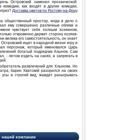
речь Островский заменил прозаической.
 комедию, как входят в другие комедии,
рприз?
Доставка цветов по Ростову-на-Дону
на общественный простор, когда в дело о
азал ему совершенно различные облики и
мени чувствует себя полным хозяином,
только откровенно держит сторону хозяев-
ни велика его самостоятельность, он знает
 Островский ищет в народной жизни игру и
вал персонаж, который именовался Царь
влечений богатый подрядчик Хлынов. Сам
л, - летом ездить на санях, а запрягать в
дей.
зобретатель развлечений для Хлынова. Но
еатра, барин Хватский разорился на своих
а усы и строгий вид, жаждет разыгрывать
т нашей компании