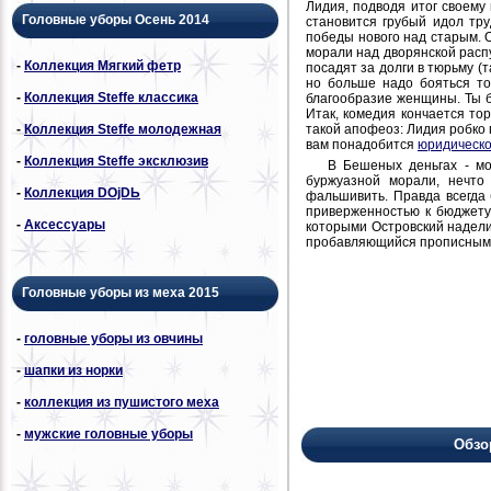
Лидия, подводя итог своему
Головные уборы Осень 2014
становится грубый идол тр
победы нового над старым. 
морали над дворянской расп
-
Коллекция Мягкий фетр
посадят за долги в тюрьму (
но больше надо бояться то
-
Коллекция Steffe классика
благообразие женщины. Ты б
Итак, комедия кончается то
такой апофеоз: Лидия робко 
-
Коллекция Steffe молодежная
вам понадобится
юридическо
-
Коллекция Steffe эксклюзив
В Бешеных деньгах - мо
буржуазной морали, нечто
-
Коллекция DОjDЬ
фальшивить. Правда всегда 
приверженностью к бюджету
-
Аксессуары
которыми Островский надели
пробавляющийся прописным
Головные уборы из меха 2015
-
головные уборы из овчины
-
шапки из норки
-
коллекция из пушистого меха
-
мужские головные уборы
Обзо