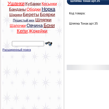
Шляпка Тонак арт.35
Ушанки
Кубанки
Косынки
Норка
Банданы
Ободки
Код товара:
Береты
Боярки
Шарики
Шляпки
Пушистый мех
Шляпка Тонак арт.35
Бони
Овчина
Шапочки
Кепи
Жокейки
Расширенный поиск