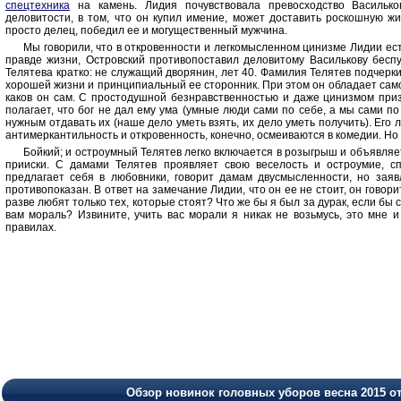
спецтехника
на камень. Лидия почувствовала превосходство Василько
деловитости, в том, что он купил имение, может доставить роскошную жи
просто делец, победил ее и могущественный мужчина.
Мы говорили, что в откровенности и легкомысленном цинизме Лидии ес
правде жизни, Островский противопоставил деловитому Василькову беспу
Телятева кратко: не служащий дворянин, лет 40. Фамилия Телятев подчерки
хорошей жизни и принципиальный ее сторонник. При этом он обладает самос
каков он сам. С простодушной безнравственностью и даже цинизмом призн
полагает, что бог не дал ему ума (умные люди сами по себе, а мы сами по
нужным отдавать их (наше дело уметь взять, их дело уметь получить). Его
антимеркантильность и откровенность, конечно, осмеиваются в комедии. Но 
Бойкий; и остроумный Телятев легко включается в розыгрыш и объявляе
прииски. С дамами Телятев проявляет свою веселость и остроумие, с
предлагает себя в любовники, говорит дамам двусмысленности, но заяв
противопоказан. В ответ на замечание Лидии, что он ее не стоит, он говори
разве любят только тех, которые стоят? Что же бы я был за дурак, если бы 
вам мораль? Извините, учить вас морали я никак не возьмусь, это мне и
правилах.
Обзор новинок головных уборов весна 2015 о