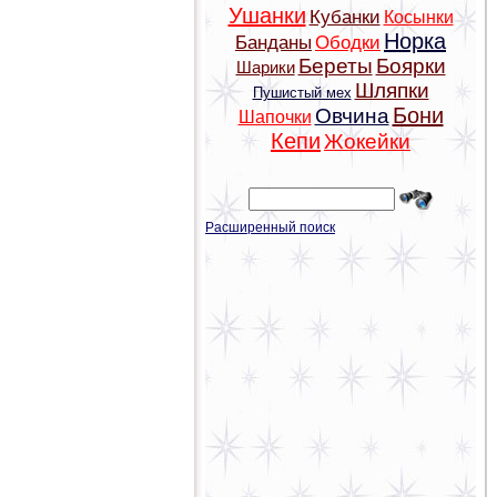
Ушанки
Кубанки
Косынки
Норка
Банданы
Ободки
Береты
Боярки
Шарики
Шляпки
Пушистый мех
Бони
Овчина
Шапочки
Кепи
Жокейки
Расширенный поиск