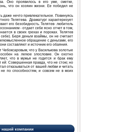
ва. Оно проявилось в его уме, сметке,
знь, что он хозяин жизни. Ее победил не
ть даже нечто привлекательное. Повинуясь
тного Телятева. Драматург характеризует
вает его безобидность. Телятев- любитель
ознанием - отдает себе ясно отчет в том,
ается в своих грехах и пороках. Телятев
 себе). Беря деньги взаймы, он не считает
 легкомысленное обращение с деньгами, его
они составляют и источник его обаяния.
т Чебоксаровым, что у Василькова золотые
пособен на легкое злословие. Он охотно
ляет, что в мужья не годится и брак ему
т ей: Совершенная правда, что не стою; но
стал отказываться от вашей любви и читать
 не по способностям, и совсем не в моих
т нашей компании