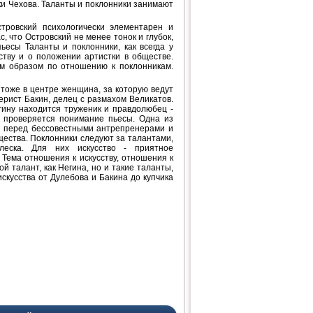
ки Чехова. Таланты и поклонники занимают
тровский психологически элементарен и
с, что Островский не менее тонок и глубок,
пьесы Таланты и поклонники, как всегда у
ству и о положении артистки в обществе.
ым образом по отношению к поклонникам.
 тоже в центре женщина, за которую ведут
ерист Бакин, делец с размахом Великатов.
гину находится труженик и правдолюбец -
м проверяется понимание пьесы. Одна из
ть перед бессовестными антрепренерами и
ества. Поклонники следуют за талантами,
леска. Для них искусство - приятное
Тема отношения к искусству, отношения к
й талант, как Негина, но и такие таланты,
скусства от Дулебова и Бакина до купчика