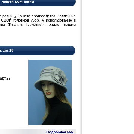
т нашей компании
розницу нашего производства. Коллекция
 СВОЙ головной убор. А использование в
ства (Италия, Германия) придает нашим
к арт.29
арт.29
Подробнее >>>