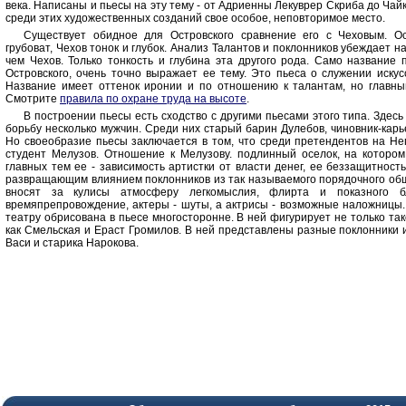
века. Написаны и пьесы на эту тему - от Адриенны Лекуврер Скриба до Чай
среди этих художественных созданий свое особое, неповторимое место.
Существует обидное для Островского сравнение его с Чеховым. Ос
грубоват, Чехов тонок и глубок. Анализ Талантов и поклонников убеждает на
чем Чехов. Только тонкость и глубина эта другого рода. Само название 
Островского, очень точно выражает ее тему. Это пьеса о служении искус
Название имеет оттенок иронии и по отношению к талантам, но главн
Смотрите
правила по охране труда на высоте
.
В построении пьесы есть сходство с другими пьесами этого типа. Здесь
борьбу несколько мужчин. Среди них старый барин Дулебов, чиновник-карь
Но своеобразие пьесы заключается в том, что среди претендентов на Не
студент Мелузов. Отношение к Мелузову. подлинный оселок, на которо
главных тем ее - зависимость артистки от власти денег, ее беззащитнос
развращающим влиянием поклонников из так называемого порядочного общ
вносят за кулисы атмосферу легкомыслия, флирта и показного б
времяпрепровождение, актеры - шуты, а актрисы - возможные наложницы. 
театру обрисована в пьесе многосторонне. В ней фигурирует не только тако
как Смельская и Ераст Громилов. В ней представлены разные поклонники и
Васи и старика Нарокова.