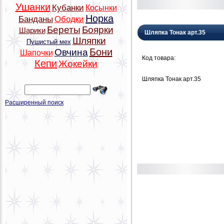
Ушанки
Кубанки
Косынки
Норка
Банданы
Ободки
Береты
Боярки
Шарики
Шляпка Тонак арт.35
Шляпки
Пушистый мех
Бони
Овчина
Шапочки
Код товара:
Кепи
Жокейки
Шляпка Тонак арт.35
Расширенный поиск