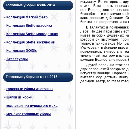
искусству. Ее интерес в др
Головные уборы Осень 2014
стихия. Выставлять напоказ 
нет. Вопрос, кого из поклон
беззаботна и в отличие от 
-
Коллекция Мягкий фетр
злокозненным действиям. Он
боится ее соперничества на 
-
Коллекция Steffe классика
В Талантах и поклонника
Лесе. Но две пары здесь ест
-
Коллекция Steffe молодежная
имеет высоких душевных ка
котором он выступает, прои
-
Коллекция Steffe эксклюзив
только в пьяном виде. Но по
Мелузова и в финале пьесы д
-
Коллекция DОjDЬ
поклонников. Близость к те
увлеченный театром и взявши
-
Аксессуары
комедии Бедность не порок.
Другой парой, на этот ра
двух персонажей раскрыто дв
искусству вообще. Нароков 
Головные уборы из меха 2015
пытался осуществить мечту 
дельцов. Театр, во главе кот
-
головные уборы из овчины
-
шапки из норки
-
коллекция из пушистого меха
-
мужские головные уборы