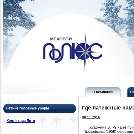
О Компании
С
Где латексные нам
Летние головные уборы
09.11.2016
-
Коллекция Лето
Художник В. Рындин при
Прокофьева (1959) оформил 