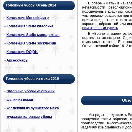
В опере «Мать» в начале
Головные уборы Осень 2014
неугасимости революцион
подсвеченные красным, соз
«выгородок» создается при 
-
Коллекция Мягкий фетр
прием придает спектаклю мо
характер образа той или ин
-
Коллекция Steffe классика
наматрасники купить
.
В «Войне и мире» основ
-
Коллекция Steffe молодежная
портик на авансцене. Сдви
отдельных картин. Его ко
-
Коллекция Steffe эксклюзив
Отечественной войне 1812 го
-
Коллекция DОjDЬ
-
Аксессуары
Головные уборы из меха 2015
-
головные уборы из овчины
-
шапки из норки
Обзо
-
коллекция из пушистого меха
Мы рады представить Вам н
-
мужские головные уборы
продумана таким образом, 
производстве высококачест
изделиям изысканность и дор