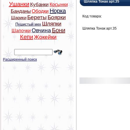
Шляпка Тонак арт.35
Ушанки
Кубанки
Косынки
Норка
Банданы
Ободки
Код товара:
Береты
Боярки
Шарики
Шляпки
Пушистый мех
Шляпка Тонак арт.35
Бони
Овчина
Шапочки
Кепи
Жокейки
Расширенный поиск