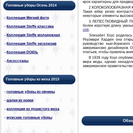
кроя характерны для придво
Головные уборы Осень 2014
2 КОЛОКОЛООБРАЗНАЯ ЮБК
Такая юбка резко контрас
некоторые элементы высокой
-
Коллекция Мягкий фетр
3 ЛЕПЕСТКОВИДНЫЙ ПОДО
более короткую длину указ
-
Коллекция Steffe классика
спб
.
-
Коллекция Steffe молодежная
Элизабет Хоус родилась 
Роузмари Харден она откры
руководство нью-йоркского
-
Коллекция Steffe эксклюзив
американских дизайнеров. О
платьев, чтобы привлечь вн
-
Коллекция DОjDЬ
В 1938 году Хоус опублик
-
Аксессуары
мира моды, однако ненадолг
американское правительство,
Головные уборы из меха 2015
-
головные уборы из овчины
-
шапки из норки
-
коллекция из пушистого меха
-
мужские головные уборы
Обзо