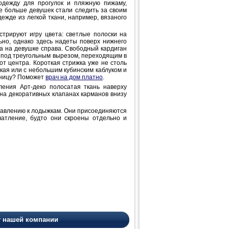
одежду для прогулок и пляжную пижаму,
се больше девушек стали следить за своим
ежде из легкой ткани, например, вязаного
стрируют игру цвета: светлые полоски на
но, однако здесь надеты поверх нижнего
ра на девушке справа. Свободный кардиган
ы под треугольным вырезом, переходящим в
т центра. Короткая стрижка уже не столь
кая или с небольшим кубинским каблуком и
льницу? Поможет
врач на дом платно
.
ния Арт-деко полосатая ткань наверху
на декоративных клапанах карманов внизу
авлению к лодыжкам. Они присоединяются
чатление, будто они скроены отдельно и
т нашей компании