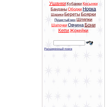
Ушанки
Кубанки
Косынки
Норка
Банданы
Ободки
Береты
Боярки
Шарики
Шляпки
Пушистый мех
Бони
Овчина
Шапочки
Кепи
Жокейки
Расширенный поиск