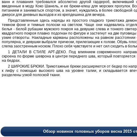
ванн и плавания требовался абсолютно другой гардероб, включивший 
введенные в моду Коко Шанель, и ее брюки-клеш для морских прогулок. В
питанием и заниматься спортом, а значит, нуждались в более свободной од
джерси для дневных выходов и из крепдешина для вечера.
Представленные здесь наряды из простого гладкого трикотажа демон
темном фоне и темные полоски на светлом. Чаще они надевались отдель
белья - белой рубашки мужского покроя на девушке слева и тонкого свите
квадратного покроя плавно подогнан по фигуре и застегнут на две пуговиц
узкие отвороты. Накладные карманы расположены на равном расстоянии о
популярна, и девушки выбрали прически, прилегающие к голове. Обувь плос
слегка заостренным носком. Плохо себя чувствуете и нет сил сходить в бо
1 ДЕТАЛИ В СТИЛЕ АРТ-ДЕКО. Под влиянием современного направле
скроена по форме шеврона в центре переднего шва, который повторяется 
на бедрах.
2 ШИРОКИЕ БРЮКИ. Трикотажные брюки расширяются от бедер по напр
к лифу с помощью высокого шва на уровне талии, и складывается впе
разделены узкой полоской ткани.
Обзор новинок головных уборов весна 2015 о