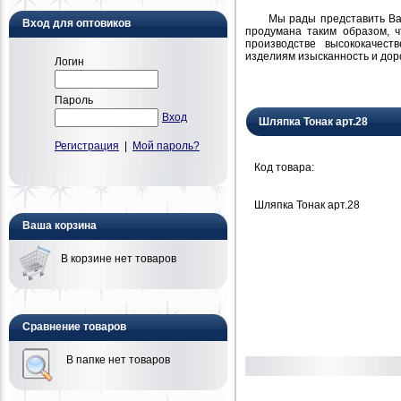
Мы рады представить Вам н
Вход для оптовиков
продумана таким образом, 
производстве высококачест
изделиям изысканность и дор
Логин
Пароль
Вход
Шляпка Тонак арт.28
Регистрация
|
Мой пароль?
Код товара:
Шляпка Тонак арт.28
Ваша корзина
В корзине нет товаров
Сравнение товаров
В папке нет товаров