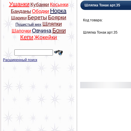
Ушанки
Кубанки
Косынки
Шляпка Тонак арт.35
Норка
Банданы
Ободки
Береты
Боярки
Шарики
Код товара:
Шляпки
Пушистый мех
Бони
Овчина
Шапочки
Шляпка Тонак арт.35
Кепи
Жокейки
Расширенный поиск