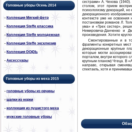
сестрами» А. Чехова (1940)
Головные уборы Осень 2014
столом, этот прием воспр
психологизму декораций, но 
декорационного изображения
-
Коллекция Мягкий фетр
контексте уже не освоения 
постановкам романов Л. Толс
-
Коллекция Steffe классика
ума» и «Трех сестер», реш
Немировича-Данченко и Дм
произведения. Хотите круг
-
Коллекция Steffe молодежная
Смонтированные и в том
-
Коллекция Steffe эксклюзив
фрагменты конкретных мест 
декорационные крупные пла
-
Коллекция DОjDЬ
которые могли ассоциирова
порталом, внутри которого 
-
Аксессуары
крупным планом) Чтеца. В «
направо, открывая сменяв
спектакль, хотя и принимавш
Головные уборы из меха 2015
-
головные уборы из овчины
-
шапки из норки
-
коллекция из пушистого меха
-
мужские головные уборы
Обзо