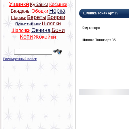
Ушанки
Кубанки
Косынки
Норка
Банданы
Ободки
Шляпка Тонак арт.35
Береты
Боярки
Шарики
Шляпки
Пушистый мех
Код товара:
Бони
Овчина
Шапочки
Кепи
Жокейки
Шляпка Тонак арт.35
Расширенный поиск