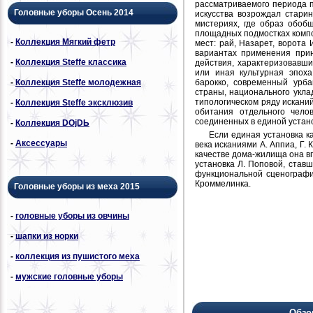
рассматриваемого периода пе
Головные уборы Осень 2014
искусства возрождал стари
мистериях, где образ обоб
площадных подмостках компо
-
Коллекция Мягкий фетр
мест: рай, Назарет, ворота 
вариантах применения при
-
Коллекция Steffe классика
действия, характеризовавш
или иная культурная эпоха
барокко, современный урба
-
Коллекция Steffe молодежная
страны, национального укла
типологическом ряду искани
-
Коллекция Steffe эксклюзив
обитания отдельного челов
соединенных в единой устан
-
Коллекция DОjDЬ
Если единая установка 
-
Аксессуары
века исканиями А. Аппиа, Г. 
качестве дома-жилища она в
установка Л. Поповой, став
функциональной сценографи
Кроммелинка.
Головные уборы из меха 2015
-
головные уборы из овчины
-
шапки из норки
-
коллекция из пушистого меха
-
мужские головные уборы
Обзо