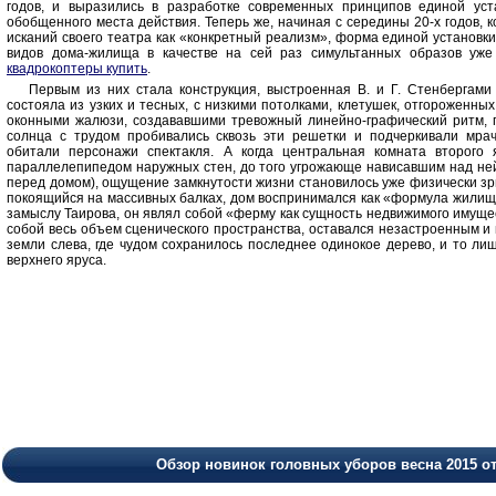
годов, и выразились в разработке современных принципов единой ус
обобщенного места действия. Теперь же, начиная с середины 20-х годов, 
исканий своего театра как «конкретный реализм», форма единой установк
видов дома-жилища в качестве на сей раз симультанных образов уже 
квадрокоптеры купить
.
Первым из них стала конструкция, выстроенная В. и Г. Стенбергами
состояла из узких и тесных, с низкими потолками, клетушек, отгороженн
оконными жалюзи, создававшими тревожный линейно-графический ритм, 
солнца с трудом пробивались сквозь эти решетки и подчеркивали мрач
обитали персонажи спектакля. А когда центральная комната второго 
параллелепипедом наружных стен, до того угрожающе нависавшим над ней
перед домом), ощущение замкнутости жизни становилось уже физически зри
покоящийся на массивных балках, дом воспринимался как «формула жилищ
замыслу Таирова, он являл собой «ферму как сущность недвижимого имуще
собой весь объем сценического пространства, оставался незастроенным и
земли слева, где чудом сохранилось последнее одинокое дерево, и то ли
верхнего яруса.
Обзор новинок головных уборов весна 2015 о