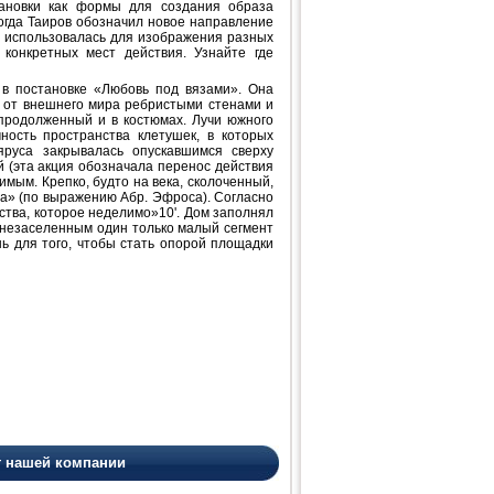
тановки как формы для создания образа
когда Таиров обозначил новое направление
и использовалась для изображения разных
конкретных мест действия. Узнайте где
 в постановке «Любовь под вязами». Она
ых от внешнего мира ребристыми стенами и
продолженный и в костюмах. Лучи южного
ность пространства клетушек, в которых
яруса закрывалась опускавшимся сверху
 (эта акция обозначала перенос действия
мым. Крепко, будто на века, сколоченный,
а» (по выражению Абр. Эфроса). Согласно
ства, которое неделимо»10'. Дом заполнял
 незаселенным один только малый сегмент
шь для того, чтобы стать опорой площадки
т нашей компании