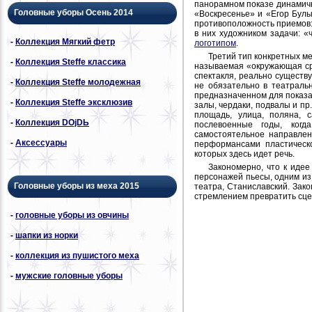
панорамном показе динамичн
Головные уборы Осень 2014
«Воскресенье» и «Егор Булы
противоположность приемов:
в них художником задачи: 
-
Коллекция Мягкий фетр
логотипом
.
Третий тип конкретных ме
-
Коллекция Steffe классика
называемая «окружающая ср
спектакля, реально существ
-
Коллекция Steffe молодежная
не обязательно в театральн
предназначенном для показа
-
Коллекция Steffe эксклюзив
залы, чердаки, подвалы и пр.
площадь, улица, поляна, 
-
Коллекция DОjDЬ
послевоенные годы, когд
самостоятельное направлен
-
Аксессуары
перформансами пластическо
которых здесь идет речь.
Закономерно, что к идее
персонажей пьесы, одним из
Головные уборы из меха 2015
театра, Станиславский. Зак
стремлением превратить сце
-
головные уборы из овчины
-
шапки из норки
-
коллекция из пушистого меха
-
мужские головные уборы