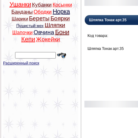
Ушанки
Кубанки
Косынки
Норка
Банданы
Ободки
Береты
Боярки
Шарики
Шляпка Тонак арт.35
Шляпки
Пушистый мех
Бони
Овчина
Шапочки
Код товара:
Кепи
Жокейки
Шляпка Тонак арт.35
Расширенный поиск