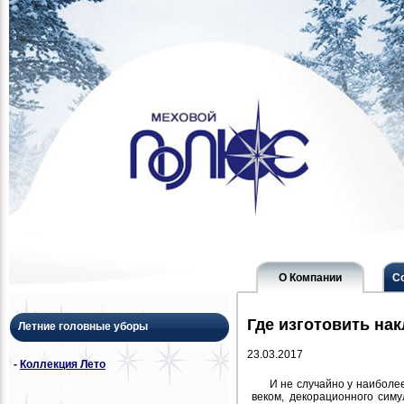
О Компании
С
Где изготовить на
Летние головные уборы
23.03.2017
-
Коллекция Лето
И не случайно у наиболее
веком, декорационного сим