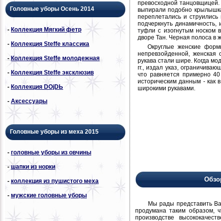
превосходной танцовщицей. 
Головные уборы Осень 2014
выпирали подобно крылышка
переплетались и струились
подчеркнуть динамичность,
-
Коллекция Мягкий фетр
туфли с изогнутым носком 
дворе Тан. Черная полоса в 
-
Коллекция Steffe классика
Округлые женские формы
непревзойденной, женская 
-
Коллекция Steffe молодежная
рукава стали шире. Когда мо
гг., издал указ, ограничив
-
Коллекция Steffe эксклюзив
что равняется примерно 40 
историческим данным - как в
-
Коллекция DОjDЬ
широкими рукавами.
-
Аксессуары
Головные уборы из меха 2015
-
головные уборы из овчины
-
шапки из норки
Обзо
-
коллекция из пушистого меха
-
мужские головные уборы
Мы рады представить Вам н
продумана таким образом, 
производстве высококачест