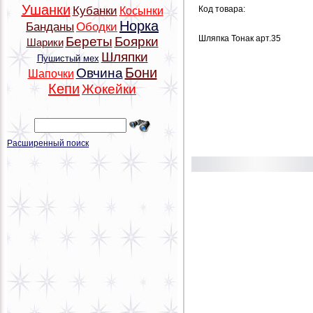
Ушанки
Кубанки
Код товара:
Косынки
Норка
Банданы
Ободки
Шляпка Тонак арт.35
Береты
Боярки
Шарики
Шляпки
Пушистый мех
Бони
Овчина
Шапочки
Кепи
Жокейки
Расширенный поиск