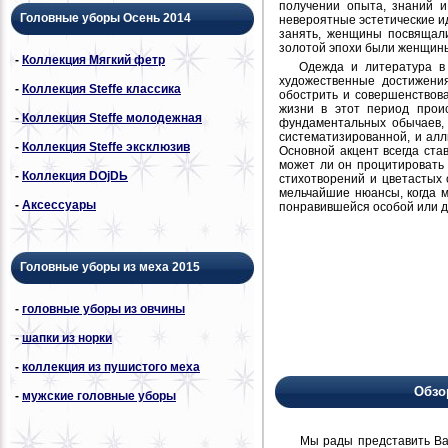
получении опыта, знаний и
Головные уборы Осень 2014
невероятные эстетические и
занять, женщины посвящали
золотой эпохи были женщин
-
Коллекция Мягкий фетр
Одежда и литература в 
художественные достижения
-
Коллекция Steffe классика
обострить и совершенствов
жизни в этот период прои
-
Коллекция Steffe молодежная
фундаментальных обычаев,
систематизированной, и ал
-
Коллекция Steffe эксклюзив
Основной акцент всегда ста
может ли он процитировать
-
Коллекция DОjDЬ
стихотворений и цветастых 
мельчайшие нюансы, когда 
-
Аксессуары
понравившейся особой или дл
Головные уборы из меха 2015
-
головные уборы из овчины
-
шапки из норки
-
коллекция из пушистого меха
Обзо
-
мужские головные уборы
Мы рады представить Вам н