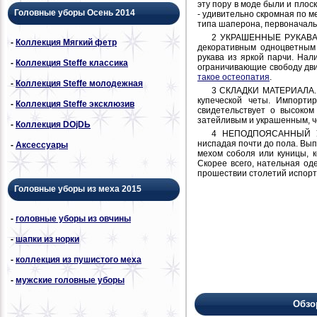
эту пору в моде были и пло
Головные уборы Осень 2014
- удивительно скромная по м
типа шаперона, первоначаль
2 УКРАШЕННЫЕ РУКАВА. Р
-
Коллекция Мягкий фетр
декоративным одноцветным
рукава из яркой парчи. Нал
-
Коллекция Steffe классика
ограничивающие свободу дви
такое остеопатия
.
-
Коллекция Steffe молодежная
3 СКЛАДКИ МАТЕРИАЛА. В
купеческой четы. Импорти
-
Коллекция Steffe эксклюзив
свидетельствует о высоком
затейливым и украшенным, ч
-
Коллекция DОjDЬ
4 НЕПОДПОЯСАННЫЙ УПЕ
ниспадая почти до пола. Вып
-
Аксессуары
мехом соболя или куницы, к
Скорее всего, нательная од
прошествии столетий испорт
Головные уборы из меха 2015
-
головные уборы из овчины
-
шапки из норки
-
коллекция из пушистого меха
-
мужские головные уборы
Обзо