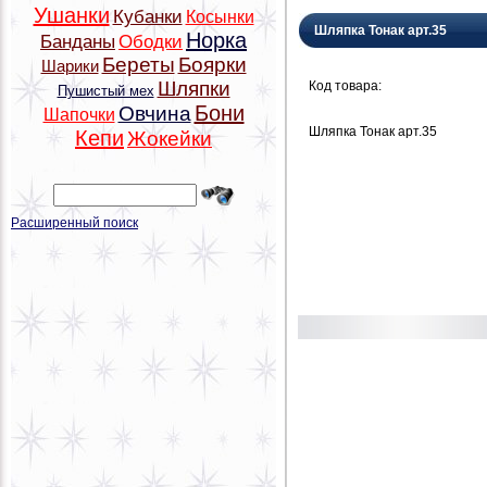
Ушанки
Кубанки
Косынки
Шляпка Тонак арт.35
Норка
Банданы
Ободки
Береты
Боярки
Шарики
Шляпки
Код товара:
Пушистый мех
Бони
Овчина
Шапочки
Шляпка Тонак арт.35
Кепи
Жокейки
Расширенный поиск