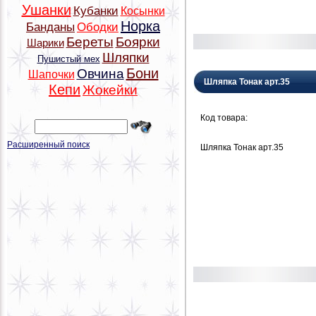
Ушанки
Кубанки
Косынки
Норка
Банданы
Ободки
Береты
Боярки
Шарики
Шляпки
Пушистый мех
Бони
Овчина
Шапочки
Шляпка Тонак арт.35
Кепи
Жокейки
Код товара:
Расширенный поиск
Шляпка Тонак арт.35