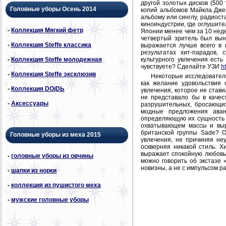
другой золотых дисков (500
Головные уборы Осень 2014
копий альбомов Майкла Дже
альбому или синглу, радиост
киноиндустрии, где оглушите
-
Коллекция Мягкий фетр
Японии менее чем за 10 нед
четвертый зритель был вын
-
Коллекция Steffe классика
выражается лучше всего в 
результатах хит-парадов,
культурного увлечения есть
-
Коллекция Steffe молодежная
чувствуете? Сделайте УЗИ
ht
-
Коллекция Steffe эксклюзив
Некоторые исследователи
как желание удовольствия 
-
Коллекция DОjDЬ
увлечения, которое не стави
не представало бы в качес
-
Аксессуары
разрушительных, бросающих
модные предложения аван
определяющую их сущность 
охватывающем массы и выр
британской группы Sade? О
Головные уборы из меха 2015
увлечения, не причиняя не
оскверняя никакой стиль. Х
выражает спокойную любовь 
-
головные уборы из овчины
можно говорить об экстазе
новизны, а не с импульсом р
-
шапки из норки
-
коллекция из пушистого меха
-
мужские головные уборы