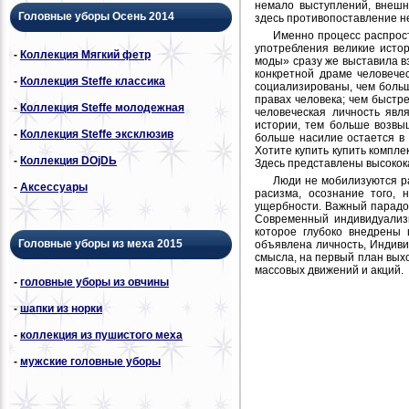
немало выступлений, внешн
Головные уборы Осень 2014
здесь противопоставление не
Именно процесс распрос
употребления великие исто
-
Коллекция Мягкий фетр
моды» сразу же выставила в
конкретной драме человече
-
Коллекция Steffe классика
социализированы, чем больш
правах человека; чем быстре
-
Коллекция Steffe молодежная
человеческая личность яв
истории, тем больше возвы
-
Коллекция Steffe эксклюзив
больше насилие остается в
Хотите купить купить компле
-
Коллекция DОjDЬ
Здесь представлены высокок
Люди не мобилизуются ра
-
Аксессуары
расизма, осознание того,
ущербности. Важный парадо
Современный индивидуализ
которое глубоко внедрены 
Головные уборы из меха 2015
объявлена личность, Индиви
смысла, на первый план вых
массовых движений и акций.
-
головные уборы из овчины
-
шапки из норки
-
коллекция из пушистого меха
-
мужские головные уборы