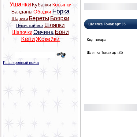
Ушанки
Кубанки
Косынки
Норка
Банданы
Ободки
Береты
Боярки
Шарики
Шляпки
Шляпка Тонак арт.35
Пушистый мех
Бони
Овчина
Шапочки
Кепи
Жокейки
Код товара:
Шляпка Тонак арт.35
Расширенный поиск