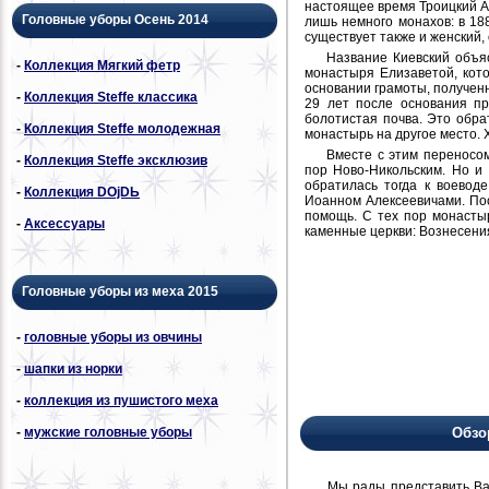
настоящее время Троицкий А
Головные уборы Осень 2014
лишь немного монахов: в 18
существует также и женский,
Название Киевский объяс
-
Коллекция Мягкий фетр
монастыря Елизаветой, кот
основании грамоты, получен
-
Коллекция Steffe классика
29 лет после основания пр
болотистая почва. Это обра
-
Коллекция Steffe молодежная
монастырь на другое место. 
Вместе с этим переносом
-
Коллекция Steffe эксклюзив
пор Ново-Никольским. Но и 
обратилась тогда к воевод
-
Коллекция DОjDЬ
Иоанном Алексеевичами. По
помощь. С тех пор монасты
-
Аксессуары
каменные церкви: Вознесени
Головные уборы из меха 2015
-
головные уборы из овчины
-
шапки из норки
-
коллекция из пушистого меха
-
мужские головные уборы
Обзо
Мы рады представить Вам н