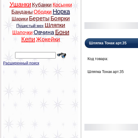
Ушанки
Кубанки
Косынки
Норка
Банданы
Ободки
Береты
Боярки
Шарики
Шляпки
Пушистый мех
Бони
Овчина
Шапочки
Кепи
Жокейки
Шляпка Тонак арт.35
Код товара:
Расширенный поиск
Шляпка Тонак арт.35