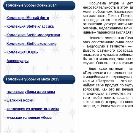
Проблема отцов и дет
Головные уборы Осень 2014
несостоятельность в этом д
меня в обратном. Единственн
как заставить Гвинет Пэлтр
-
Коллекция Мягкий фетр
воссоединиться с собствен
отношении дочери-кокаинис
-
Коллекция Steffe классика
очередь, недержанием мочи
идные» параноики выглядят 
-
Коллекция Steffe молодежная
Чешская эмигрантка Сель
глаз собственного сына спо
-
Коллекция Steffe эксклюзив
«Танцующую в темноте» — в
Вместо разумного сострада
-
Коллекция DОjDЬ
плакатом и чумазым ребенко
бы этого мальчика, честное
-
Аксессуары
случае. Она станет отличным
Еще хуже выглядит пап
«Годзилла» и то человечнее.
с индейцами и недополучив, 
Головные уборы из меха 2015
Фильм «Патриот» — это нел
найдут себе продукт по вкус
волосами. Как это ни печал
-
головные уборы из овчины
«Танцующая в темноте», не 
того чтобы копить засаленн
-
шапки из норки
захочется (что вряд ли) пон
вторых, с Нэнси Аллен в глав
-
коллекция из пушистого меха
-
мужские головные уборы