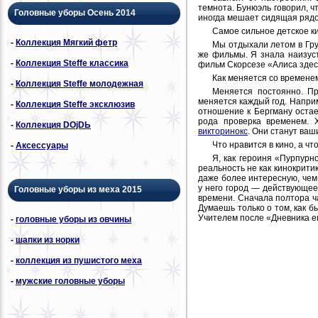
темнота. Бунюэль говорил, ч
Головные уборы Осень 2014
иногда мешает сидящая рядом
Самое сильное детское к
-
Коллекция Мягкий фетр
Мы отдыхали летом в Груз
же фильмы. Я знала наизус
-
Коллекция Steffe классика
фильм Скорсезе «Алиса здес
Как меняется со времене
-
Коллекция Steffe молодежная
Меняется постоянно. П
меняется каждый год. Наприм
-
Коллекция Steffe эксклюзив
отношение к Бергману оста
рода проверка временем. 
-
Коллекция DОjDЬ
викторинокс
. Они станут ва
Что нравится в кино, а чт
-
Аксессуары
Я, как героиня «Пурпурн
реальность не как кинокрити
даже более интересную, чем
у него город — действующее
Головные уборы из меха 2015
времени. Сначала полтора ча
Думаешь только о том, как 
Учителем после «Дневника е
-
головные уборы из овчины
-
шапки из норки
-
коллекция из пушистого меха
-
мужские головные уборы