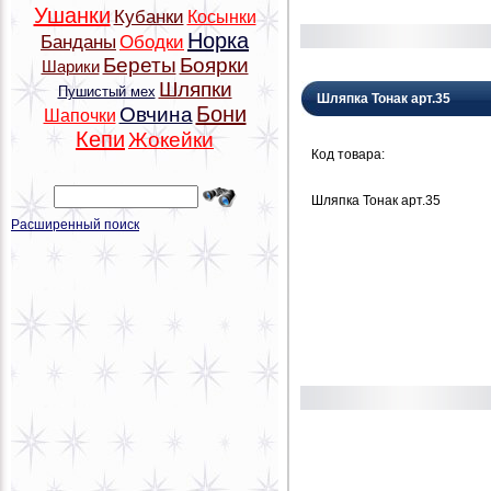
Ушанки
Кубанки
Косынки
Норка
Банданы
Ободки
Береты
Боярки
Шарики
Шляпки
Пушистый мех
Шляпка Тонак арт.35
Бони
Овчина
Шапочки
Кепи
Жокейки
Код товара:
Шляпка Тонак арт.35
Расширенный поиск