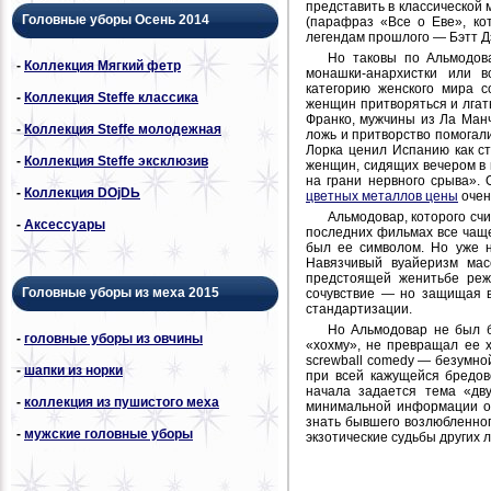
представить в классической
Головные уборы Осень 2014
(парафраз «Все о Еве», ко
легендам прошлого — Бэтт Д
Но таковы по Альмодова
-
Коллекция Мягкий фетр
монашки-анархистки или в
категорию женского мира с
-
Коллекция Steffe классика
женщин притворяться и лгать
Франко, мужчины из Ла Ман
-
Коллекция Steffe молодежная
ложь и притворство помогали
Лорка ценил Испанию как ст
-
Коллекция Steffe эксклюзив
женщин, сидящих вечером в 
на грани нервного срыва».
-
Коллекция DОjDЬ
цветных металлов цены
очен
Альмодовар, которого сч
-
Аксессуары
последних фильмах все чаще
был ее символом. Но уже н
Навязчивый вуайеризм мас
предстоящей женитьбе реж
Головные уборы из меха 2015
сочувствие — но защищая в
стандартизации.
Но Альмодовар не был б
-
головные уборы из овчины
«хохму», не превращал ее 
screwball comedy — безумной
-
шапки из норки
при всей кажущейся бредов
начала задается тема «дву
-
коллекция из пушистого меха
минимальной информации об
знать бывшего возлюбленног
-
мужские головные уборы
экзотические судьбы других 