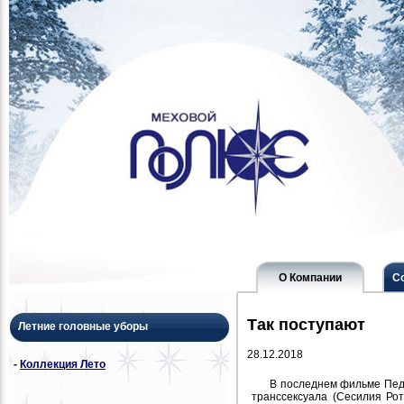
О Компании
С
Так поступают
Летние головные уборы
28.12.2018
-
Коллекция Лето
В последнем фильме Педр
транссексуала (Сесилия Ро