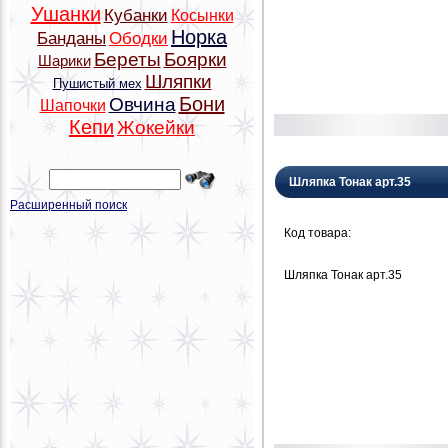
Ушанки
Кубанки
Косынки
Норка
Банданы
Ободки
Береты
Боярки
Шарики
Шляпки
Пушистый мех
Бони
Овчина
Шапочки
Кепи
Жокейки
Шляпка Тонак арт.35
Расширенный поиск
Код товара:
Шляпка Тонак арт.35