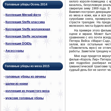
хилого короля-помещика с к
Головные уборы Осень 2014
казалось, безусловную реал
свирепую зиму 1969 года. В
Вакевич построил декорации
-
Коллекция Мягкий фетр
из меха и кожи, как и вся 
сугробами снега, промерзло
-
Коллекция Steffe классика
страсти трагедии. На пред
железного листа будило воо
-
Коллекция Steffe молодежная
На примере этого фильм
сцене и экране. Может быт
-
Коллекция Steffe эксклюзив
сравнению с его почти всег
Петера Вейса «Марат-Сад»,
-
Коллекция DОjDЬ
залом, все остальные чис
«Повелитель мух») не отлич
-
Аксессуары
работы. Заметили трещину н
Мне еще придется вернут
фильм «Король Лир» Питера 
уже подробно разбирал ее
Головные уборы из меха 2015
гуманистической трактовке 
судный день бог не зачтет ч
-
головные уборы из овчины
-
шапки из норки
-
коллекция из пушистого меха
-
мужские головные уборы