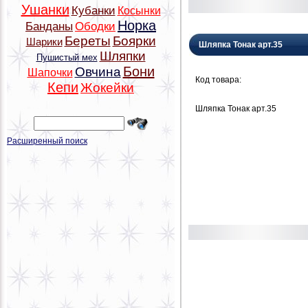
Ушанки
Кубанки
Косынки
Норка
Банданы
Ободки
Береты
Боярки
Шарики
Шляпка Тонак арт.35
Шляпки
Пушистый мех
Бони
Овчина
Шапочки
Код товара:
Кепи
Жокейки
Шляпка Тонак арт.35
Расширенный поиск