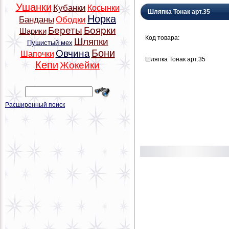
Ушанки
Кубанки
Косынки
Шляпка Тонак арт.35
Норка
Банданы
Ободки
Береты
Боярки
Шарики
Код товара:
Шляпки
Пушистый мех
Бони
Овчина
Шапочки
Шляпка Тонак арт.35
Кепи
Жокейки
Расширенный поиск