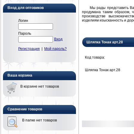
Мы рады представить Вам н
Вход для оптовиков
продумана таким образом, 
производстве высококачест
изделиям изысканность и дор
Логин
Пароль
Вход
Шляпка Тонак арт.28
Регистрация
|
Мой пароль?
Код товара:
Шляпка Тонак арт.28
Ваша корзина
В корзине нет товаров
Сравнение товаров
В папке нет товаров