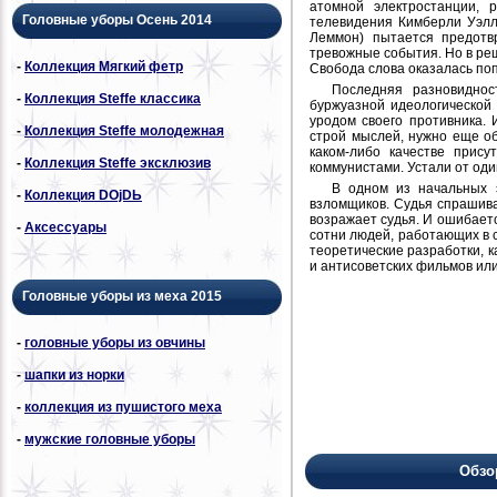
атомной электростанции, 
Головные уборы Осень 2014
телевидения Кимберли Уэлл
Леммон) пытается предотв
тревожные события. Но в ре
-
Коллекция Мягкий фетр
Свобода слова оказалась по
Последняя разновиднос
-
Коллекция Steffe классика
буржуазной идеологической
уродом своего противника.
-
Коллекция Steffe молодежная
строй мыслей, нужно еще о
каком-либо качестве прис
-
Коллекция Steffe эксклюзив
коммунистами. Устали от од
В одном из начальных 
-
Коллекция DОjDЬ
взломщиков. Судья спрашива
возражает судья. И ошибает
-
Аксессуары
сотни людей, работающих в 
теоретические разработки, к
и антисоветских фильмов или
Головные уборы из меха 2015
-
головные уборы из овчины
-
шапки из норки
-
коллекция из пушистого меха
-
мужские головные уборы
Обзо