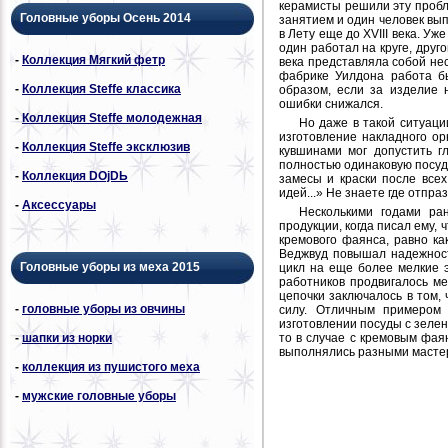
керамисты решили эту пробл
Головные уборы Осень 2014
занятием и один человек вы
в Лету еще до XVIII века. У
один работал на круге, друг
-
Коллекция Мягкий фетр
века представляла собой нес
фабрике Уилдона работа б
-
Коллекция Steffe классика
образом, если за изделие 
ошибки снижался.
-
Коллекция Steffe молодежная
Но даже в такой ситуаци
изготовление накладного о
-
Коллекция Steffe эксклюзив
кувшинами мог допустить г
полностью одинаковую посуду
-
Коллекция DОjDЬ
замесы и краски после все
идей...» Не знаете где отпр
-
Аксессуары
Несколькими годами ра
продукции, когда писал ему,
кремового фаянса, равно ка
Веджвуд повышал надежност
Головные уборы из меха 2015
цикл на еще более мелкие 
работников продвигалось м
цепочки заключалось в том
-
головные уборы из овчины
силу. Отличным примером 
изготовлении посуды с зелен
-
шапки из норки
то в случае с кремовым фая
выполнялись разными мастер
-
коллекция из пушистого меха
-
мужские головные уборы