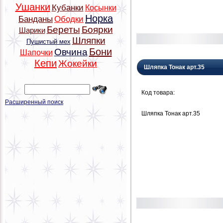
Ушанки
Кубанки
Косынки
Норка
Банданы
Ободки
Береты
Боярки
Шарики
Шляпки
Пушистый мех
Бони
Овчина
Шапочки
Кепи
Жокейки
Шляпка Тонак арт.35
Код товара:
Расширенный поиск
Шляпка Тонак арт.35