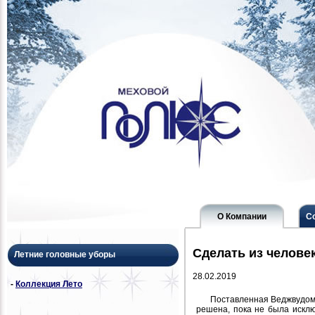
О Компании
С
Сделать из челове
Летние головные уборы
28.02.2019
-
Коллекция Лето
Поставленная Веджвудом 
решена, пока не была исклю