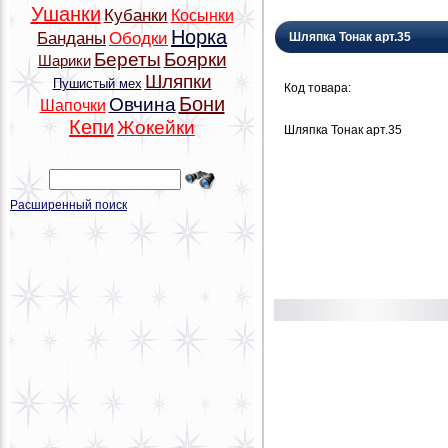
Ушанки
Кубанки
Косынки
Норка
Банданы
Ободки
Шляпка Тонак арт.35
Береты
Боярки
Шарики
Шляпки
Пушистый мех
Код товара:
Бони
Овчина
Шапочки
Кепи
Жокейки
Шляпка Тонак арт.35
Расширенный поиск