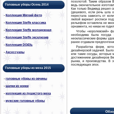
позолотой. Таким образом 
Головные уборы Осень 2014
ведь окончательное изготов
Как только Веджвуд решил с
(дешевого, если речь шла 
-
Коллекция Мягкий фетр
перестала зависеть от кол
любой вариант росписи под
-
Коллекция Steffe классика
рельефом оставляла не мног
орнамента, но никак не годил
-
Коллекция Steffe молодежная
Чтобы «королевский» фа
необходима была посуда 
-
Коллекция Steffe эксклюзив
неоклассические формы удовл
ранее отдавали предпочтени
-
Коллекция DОjDЬ
Разработка форм, кот
дизайнерской задачей. Было 
-
Аксессуары
или такие сосуды, которые
достижением дизайнеров Ве
рынка, и производства. В 
последующих эпох.
Головные уборы из меха 2015
-
головные уборы из овчины
-
шапки из норки
-
коллекция из пушистого меха
-
мужские головные уборы
Обзо