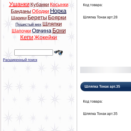
Ушанки
Кубанки
Косынки
Код товара:
Норка
Банданы
Ободки
Береты
Боярки
Шляпка Тонак арт.28
Шарики
Шляпки
Пушистый мех
Бони
Овчина
Шапочки
Кепи
Жокейки
Расширенный поиск
Шляпка Тонак арт.35
Код товара:
Шляпка Тонак арт.35