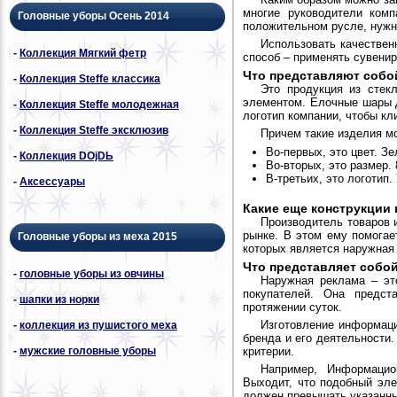
многие руководители комп
Головные уборы Осень 2014
положительном русле, нужн
Использовать качестве
-
Коллекция Мягкий фетр
способ – применять сувени
Что представляют собо
-
Коллекция Steffe классика
Это продукция из стек
элементом. Елочные шары д
-
Коллекция Steffe молодежная
логотип компании, чтобы кл
-
Коллекция Steffe эксклюзив
Причем такие изделия м
Во-первых, это цвет. З
-
Коллекция DОjDЬ
Во-вторых, это размер.
В-третьих, это логотип.
-
Аксессуары
Какие еще конструкции
Производитель товаров и
рынке. В этом ему помога
Головные уборы из меха 2015
которых является наружная
Что представляет собой
-
головные уборы из овчины
Наружная реклама – эт
покупателей. Она предст
-
шапки из норки
протяжении суток.
Изготовление информаци
-
коллекция из пушистого меха
бренда и его деятельности
-
мужские головные уборы
критерии.
Например, Информацио
Выходит, что подобный эле
должен превышать указанны