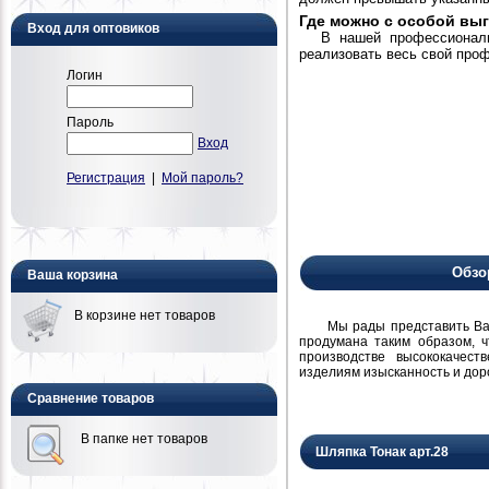
Где можно с особой вы
Вход для оптовиков
В нашей профессиональ
реализовать весь свой про
Логин
Пароль
Вход
Регистрация
|
Мой пароль?
Обзо
Ваша корзина
В корзине нет товаров
Мы рады представить Вам н
продумана таким образом, 
производстве высококачест
изделиям изысканность и дор
Сравнение товаров
В папке нет товаров
Шляпка Тонак арт.28