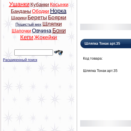
Ушанки
Кубанки
Косынки
Норка
Банданы
Ободки
Береты
Боярки
Шарики
Шляпки
Пушистый мех
Бони
Овчина
Шапочки
Кепи
Жокейки
Шляпка Тонак арт.35
Код товара:
Расширенный поиск
Шляпка Тонак арт.35