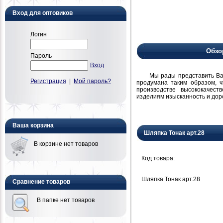
Вход для оптовиков
Логин
Обзо
Пароль
Вход
Мы рады представить Вам н
Регистрация
|
Мой пароль?
продумана таким образом, 
производстве высококачест
изделиям изысканность и дор
Ваша корзина
Шляпка Тонак арт.28
В корзине нет товаров
Код товара:
Шляпка Тонак арт.28
Сравнение товаров
В папке нет товаров