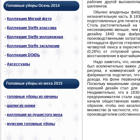
рабочие другой высокоопл
Головные уборы Осень 2014
шиллингов.
Обычно владельцы фабр
незначительную часть. В 183
-
Коллекция Мягкий фетр
подготовленных для печати р
Столь расточительный на 
-
Коллекция Steffe классика
несоизмеримо меньше, чем р
дизайну 1840 года фабр
-
Коллекция Steffe молодежная
производственными затратам
пятнадцати фунтов стерлинг
-
Коллекция Steffe эксклюзив
четвертей пенса в пересчет
(0,28%) от отпускной це
-
Коллекция DОjDЬ
восстановление в кратчайшие
Надо заметить, что, нес
-
Аксессуары
был исключительно важен 
рисунка, и коммерческий 
фабрикантов подсчитал, что
дохода. На фоне первонач
Головные уборы из меха 2015
Поскольку машинными средс
хороший дизайн стал для 
Неудивительно, что в 1830
-
головные уборы из овчины
предприниматели стали зад
начали общественную камп
-
шапки из норки
образом, чтобы оно касало
множество (в частности, чт
производителем собственност
-
коллекция из пушистого меха
-
мужские головные уборы