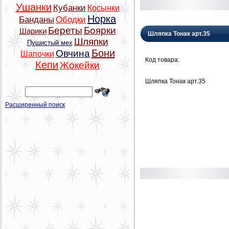
Ушанки
Кубанки
Косынки
Норка
Банданы
Ободки
Береты
Боярки
Шарики
Шляпка Тонак арт.35
Шляпки
Пушистый мех
Бони
Овчина
Шапочки
Код товара:
Кепи
Жокейки
Шляпка Тонак арт.35
Расширенный поиск