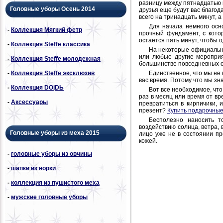
разницу между пятнадцатью 
Головные уборы Осень 2014
друзья еще будут вас благода
всего на тринадцать минут, а
Для начала немного осн
-
Коллекция Мягкий фетр
прочный фундамент, с кото
остается пять минут, чтобы 
-
Коллекция Steffe классика
На некоторые официальн
или любые другие мероприя
-
Коллекция Steffe молодежная
большинстве повседневных с
Единственное, что мы не 
-
Коллекция Steffe эксклюзив
вас время. Потому что мы зна
-
Коллекция DОjDЬ
Вот все необходимое, что
раз в месяц или время от вр
-
Аксессуары
превратиться в кирпичики, 
презент?
Купить подарочные
Бесполезно наносить т
воздействию солнца, ветра
Головные уборы из меха 2015
лицо уже не в состоянии п
кожей.
-
головные уборы из овчины
-
шапки из норки
-
коллекция из пушистого меха
-
мужские головные уборы