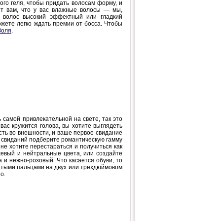
кого геля, чтобы придать волосам форму, и
ет вам, что у вас влажные волосы — мы,
х волос высокий эффектный или гладкий
ожете легко ждать премии от босса. Чтобы
Золя
.
 самой привлекательной на свете, так это
вас кружится голова, вы хотите выглядеть
сть во внешности, и ваше первое свидание
х свиданий подберите романтическую гамму
не хотите перестараться и получиться как
жевый и нейтральные цвета, или создайте
 и нежно-розовый. Что касается обуви, то
рытыми пальцами на двух или трехдюймовом
о.