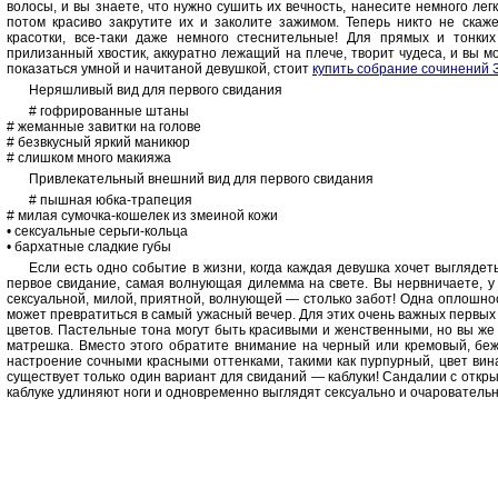
волосы, и вы знаете, что нужно сушить их вечность, нанесите немного лег
потом красиво закрутите их и заколите зажимом. Теперь никто не скаж
красотки, все-таки даже немного стеснительные! Для прямых и тонки
прилизанный хвостик, аккуратно лежащий на плече, творит чудеса, и вы м
показаться умной и начитаной девушкой, стоит
купить собрание сочинений 
Неряшливый вид для первого свидания
# гофрированные штаны
# жеманные завитки на голове
# безвкусный яркий маникюр
# слишком много макияжа
Привлекательный внешний вид для первого свидания
# пышная юбка-трапеция
# милая сумочка-кошелек из змеиной кожи
• сексуальные серьги-кольца
• бархатные сладкие губы
Если есть одно событие в жизни, когда каждая девушка хочет выглядеть
первое свидание, самая волнующая дилемма на свете. Вы нервничаете, у 
сексуальной, милой, приятной, волнующей — столько забот! Одна оплошно
может превратиться в самый ужасный вечер. Для этих очень важных первы
цветов. Пастельные тона могут быть красивыми и женственными, но вы же 
матрешка. Вместо этого обратите внимание на черный или кремовый, бе
настроение сочными красными оттенками, такими как пурпурный, цвет вина
существует только один вариант для свиданий — каблуки! Сандалии с отк
каблуке удлиняют ноги и одновременно выглядят сексуально и очаровательн