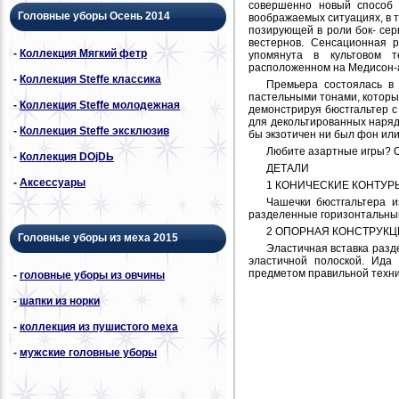
совершенно новый способ 
Головные уборы Осень 2014
воображаемых ситуациях, в т
позирующей в роли бок- сер
вестернов. Сенсационная 
-
Коллекция Мягкий фетр
упомянута в культовом т
расположенном на Медисон-
-
Коллекция Steffe классика
Премьера состоялась в
пастельными тонами, которы
-
Коллекция Steffe молодежная
демонстрируя бюстгальтер с 
для декольтированных нарядо
-
Коллекция Steffe эксклюзив
бы экзотичен ни был фон или
Любите азартные игры? 
-
Коллекция DОjDЬ
ДЕТАЛИ
-
Аксессуары
1 КОНИЧЕСКИЕ КОНТУР
Чашечки бюстгальтера и
разделенные горизонтальным
2 ОПОРНАЯ КОНСТРУК
Головные уборы из меха 2015
Эластичная вставка разд
эластичной полоской. Ида
предметом правильной техни
-
головные уборы из овчины
-
шапки из норки
-
коллекция из пушистого меха
-
мужские головные уборы