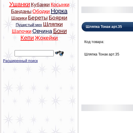
Ушанки
Кубанки
Косынки
Норка
Банданы
Ободки
Береты
Боярки
Шарики
Шляпки
Пушистый мех
Шляпка Тонак арт.35
Бони
Овчина
Шапочки
Кепи
Жокейки
Код товара:
Шляпка Тонак арт.35
Расширенный поиск