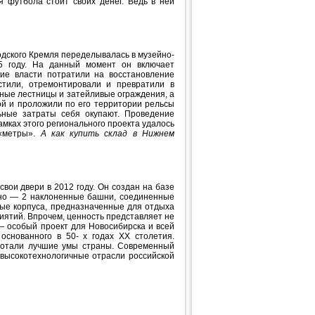
 футбола стоит своих денег. Ведь в ней
одского Кремля переделывалась в музейно-
5 году. На данный момент он включает
кие власти потратили на восстановление
тили, отремонтировали и превратили в
нные лестницы и затейливые ограждения, а
ой и проложили по его территории рельсы
ьные затраты себя окупают. Проведение
амках этого регионального проекта удалось
 «метры».
А как
купить склад в Нижнем
ои двери в 2012 году. Он создан на базе
ьно — 2 наклоненные башни, соединенные
ые корпуса, предназначенные для отдыха
иятий. Впрочем, ценность представляет не
 — особый проект для Новосибирска и всей
основанного в 50- х годах XX столетия.
ботали лучшие умы страны. Современный
высокотехнологичные отрасли российской