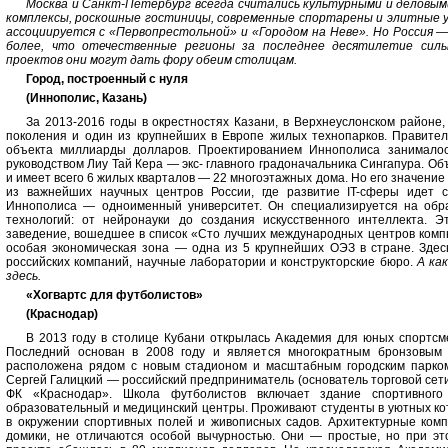
Москва и Санкт-Петербург всегда считались культурными и деловы
комплексы, роскошные гостиницы, современные спортарены и элитные у
ассоциируется с «Первопрестольной» и «Городом на Неве». Но Россия —
более, что отечественные регионы за последнее десятилетие силь
проектов они могут дать фору обеим столицам.
Город, построенный с нуля
(Иннополис, Казань)
За 2013-2016 годы в окрестностях Казани, в Верхнеуслонском районе
поколения и один из крупнейших в Европе жилых технопарков. Правител
объекта миллиарды долларов. Проектированием Иннополиса занималос
руководством Лиу Тай Кера — экс- главного градоначальника Сингапура. Об
и имеет всего 6 жилых кварталов — 22 многоэтажных дома. Но его значение
из важнейших научных центров России, где развитие IT-сферы идет 
Иннополиса — одноименный университет. Он специализируется на обра
технологий: от нейронауки до создания искусственного интеллекта. 
заведение, вошедшее в список «Сто лучших международных центров комп
особая экономическая зона — одна из 5 крупнейших ОЭЗ в стране. Зде
российских компаний, научные лаборатории и конструкторские бюро.
А ка
здесь.
«Хогвартс для футболистов»
(Краснодар)
В 2013 году в столице Кубани открылась Академия для юных спортсм
Последний основан в 2008 году и является многократным бронзовым 
расположена рядом с новым стадионом и масштабным городским парком
Сергей Галицкий — российский предприниматель (основатель торговой сети
ФК «Краснодар». Школа футболистов включает здание спортивного 
образовательный и медицинский центры. Проживают студенты в уютных ко
в окружении спортивных полей и живописных садов. Архитектурные комп
домики, не отличаются особой вычурностью. Они — простые, но при э