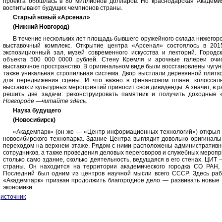
проекта обошлась в 80 миллионов долларов. Но краснодарская Академия
воспитывают будущих чемпионов страны.
Старый новый «Арсенал»
(Нижний Новгород)
В течение нескольких лет площадь бывшего оружейного склада нижегор
выставочный комплекс. Открытие центра «Арсенал» состоялось в 201
экспозиционный зал, музей современного искусства и лекторий. Городс
объекта 500 000 0000 рублей. Стену Кремля и арочные галереи очис
выставочное пространство. В оригинальном виде были восстановлены чугу
также уникальная стропильная система. Двор выстлали деревянной плитк
для передвижения сцены. И что важно в финансовом плане: колоссал
выставок и культурных мероприятий приносит свои дивиденды. А значит, в р
решить две задачи: реконструировать памятник и получить доходные
Новгороде
—
читайте здесь.
Наука будущего
(Новосибирск)
«Академпарк» (он же — «Центр информационных технологий») открыл св
новосибирского технопарка. Здание Центра выглядит довольно оригинал
переходом на верхнем этаже. Рядом с ними расположены административн
сотрудников, а также проведения деловых переговоров и служебных меропр
столько само здание, сколько деятельность, ведущаяся в его стенах. ЦИТ
страны. Он находится на территории академического городка CO PAH, 
Последний был одним из центров научной мысли всего СССР. Здесь ра
«Академпарк» призван продолжить благородное дело — развивать новые 
экономики.
источник