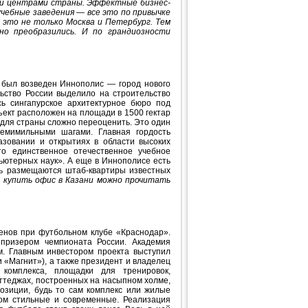
ми центрами страны. Эффектные бизнес-
чебные заведения — все это по привычке
 это не только Москва и Петербург. Тем
но преобразились. И по грандиозности
, был возведен Иннополис — город нового
ьство России выделило на строительство
ь сингапурское архитектурное бюро под
ъект расположен на площади в 1500 гектар
 для страны сложно переоценить. Это один
семимильными шагами. Главная гордость
зовании и открытиях в области высоких
Это единственное отечественное учебное
ьютерных наук». А еще в Иннополисе есть
сь размещаются штаб-квартиры известных
к
купить офис в Казани
можно прочитать
енов при футбольном клубе «Краснодар».
призером чемпионата России. Академия
. Главным инвестором проекта выступил
 «Магнит»), а также президент и владелец
комплекса, площадки для тренировок,
ттеджах, построенных на насыпном холме,
озиции, будь то сам комплекс или жилые
том стильные и современные. Реализация