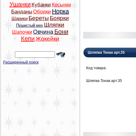
Ушанки
Кубанки
Косынки
Норка
Банданы
Ободки
Береты
Боярки
Шарики
Шляпки
Пушистый мех
Бони
Овчина
Шапочки
Кепи
Жокейки
Шляпка Тонак арт.35
Расширенный поиск
Код товара:
Шляпка Тонак арт.35