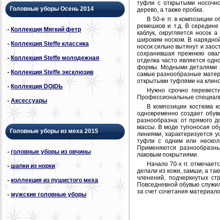
туфли с открытыми носочно
Головные уборы Осень 2014
дерево, а также пробка.
В 50-е гг. в композиции
ремешков и т.д. В середине
-
Коллекция Мягкий фетр
каблук, округляется носок
широким носком. В нарядно
-
Коллекция Steffe классика
носок сильно вытянут и заос
сохранившая прежнюю овал
-
Коллекция Steffe молодежная
отделка часто является одн
формы. Модными деталями я
-
Коллекция Steffe эксклюзив
самые разнообразные матери
открытыми туфлями на клинов
-
Коллекция DОjDЬ
Нужно срочно перевест
Профессиональные специалис
-
Аксессуары
В композиции костюма ко
одновременно создает обувь
разнообразна: от прямого д
массы. В моде тупоносая об
Головные уборы из меха 2015
линиями, характеризуется ус
туфли с одним или нескол
Применяются разнообразны
-
головные уборы из овчины
лаковым покрытиями.
Начало 70-х гг. отмечает
-
шапки из норки
делали из кожи, замши, а та
членений, подчеркнутых ст
-
коллекция из пушистого меха
Повседневной обувью служил
за счет сочетания материало
-
мужские головные уборы