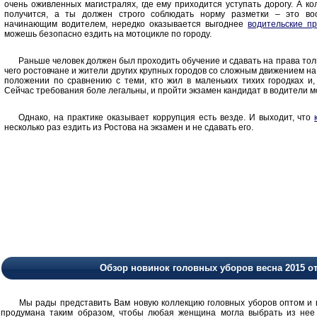
очень оживленных магистралях, где ему приходится уступать дорогу. А кол
получится, а ты должен строго соблюдать норму разметки – это во
начинающим водителем, нередко оказывается выгоднее
водительские пр
можешь безопасно ездить на мотоцикле по городу.
Раньше человек должен был проходить обучение и сдавать на права тольк
чего ростовчане и жители других крупных городов со сложным движением на
положении по сравнению с теми, кто жил в маленьких тихих городках и, 
Сейчас требования боле легальны, и пройти экзамен кандидат в водители мо
Однако, на практике оказывает коррупция есть везде. И выходит, что
несколько раз ездить из Ростова на экзамен и не сдавать его.
Обзор новинок головных уборов весна 2015 о
Мы рады представить Вам новую коллекцию головных уборов оптом и в 
продумана таким образом, чтобы любая женщина могла выбрать из нее