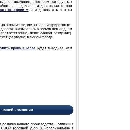
ьцевое движение, в котором все едут, как
обще запредельное издевательство над
ава категории А
, чем доказывать. что ты
о в том месте, где он зарегистрирован (от
 дорогах оказывались в весьма невыгодном
соответственно, легче сдавал вождение).
жет где угодно, в любом городе.
купить права в Азове
будет выгоднее, чем
т нашей компании
розницу нашего производства. Коллекция
 СВОЙ головной убор. А использование в