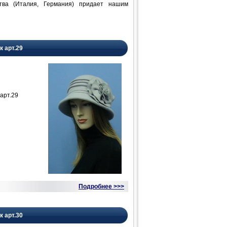
ства (Италия, Германия) придает нашим
к арт.29
арт.29
Подробнее >>>
к арт.30