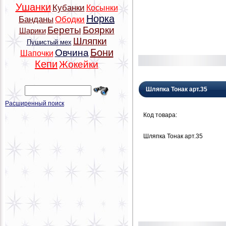
Ушанки
Кубанки
Косынки
Норка
Банданы
Ободки
Береты
Боярки
Шарики
Шляпки
Пушистый мех
Бони
Овчина
Шапочки
Кепи
Жокейки
Шляпка Тонак арт.35
Расширенный поиск
Код товара:
Шляпка Тонак арт.35