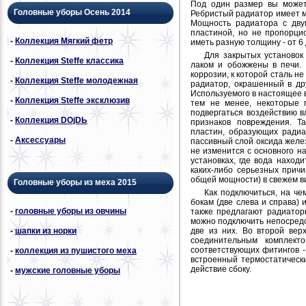
Под один размер вы может
Головные уборы Осень 2014
Ребристый радиатор имеет м
Мощность радиатора с дву
пластиной, но не пропорци
-
Коллекция Мягкий фетр
иметь разную толщину - от 6 
Для закрытых установок
-
Коллекция Steffe классика
лаком и обожжены в печи. 
коррозии, к которой сталь не
-
Коллекция Steffe молодежная
радиатор, окрашенный в др
Используемого в настоящее 
-
Коллекция Steffe эксклюзив
тем не менее, некоторые 
подвергаться воздействию в
-
Коллекция DОjDЬ
признаков повреждения. Т
пластин, образующих радиа
-
Аксессуары
пассивный слой оксида желе
не изменится с основного н
установках, где вода наход
каких-либо серьезных прич
общей мощности) в свежем в
Головные уборы из меха 2015
Как подключиться, на ч
бокам (две слева и справа)
-
головные уборы из овчины
также предлагают радиатор
можно подключить непосредс
-
шапки из норки
две из них. Во второй вер
соединительным комплект
соответствующих фитингов -
-
коллекция из пушистого меха
встроенный термостатически
действие сбоку.
-
мужские головные уборы