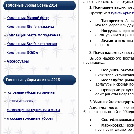
аспекты и советы по покупке
Головные уборы Осень 2014
1. Понимание ваших пот
Прежде чем
купить армат
-
Коллекция Мягкий фетр
Тип проекта
: Зав
мостов, дорог, или др
-
Коллекция Steffe классика
Нагрузка и прочн
арматуры имеют разн
-
Коллекция Steffe молодежная
Диаметр и длина
-
Коллекция Steffe эксклюзив
проекта.
2. Поиск надежных пост
-
Коллекция DОjDЬ
Выбор надежного постав
-
Аксессуары
поставщика:
Получите рекоме
получения рекоменда
Головные уборы из меха 2015
Исследуйте рыно
арматуры и срокам по
Проверьте репут
-
головные уборы из овчины
опыт работы в отрасл
-
шапки из норки
3. Учитывайте стандарты
Арматура должна соотв
-
коллекция из пушистого меха
безопасность стройки. Убеди
-
мужские головные уборы
Сертифицирован
Маркировка
: Пос
прочности, диаметре и