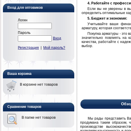
4. Работайте с професс
Вход для оптовиков
Если вы не уверены в в
определить оптимальные хар
5. Бюджет и экономия:
Логин
Учитывайте ваши финан
арматуру, которая соответст
Пароль
Покупка арматуры - это 
значительно повлиять на к
Вход
качества, работайте с наде
выбор.
Регистрация
|
Мой пароль?
Ваша корзина
В корзине нет товаров
Обзо
Сравнение товаров
В папке нет товаров
Мы рады представить Вам н
продумана таким образом, 
производстве высококачест
изделиям изысканность и дор