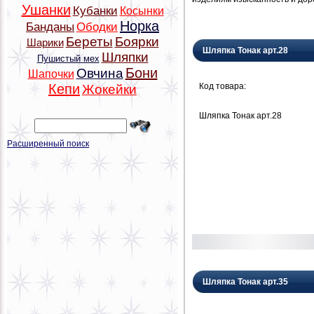
Ушанки
Кубанки
Косынки
Норка
Банданы
Ободки
Береты
Боярки
Шарики
Шляпка Тонак арт.28
Шляпки
Пушистый мех
Бони
Овчина
Шапочки
Код товара:
Кепи
Жокейки
Шляпка Тонак арт.28
Расширенный поиск
Шляпка Тонак арт.35