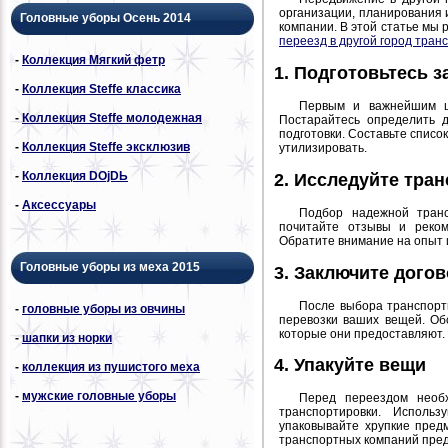
организации, планирования 
Головные уборы Осень 2014
компании. В этой статье мы
переезд в другой город тран
-
Коллекция Мягкий фетр
1. Подготовьтесь з
-
Коллекция Steffe классика
Первым и важнейшим ша
-
Коллекция Steffe молодежная
Постарайтесь определить 
подготовки. Составьте списо
-
Коллекция Steffe эксклюзив
утилизировать.
-
Коллекция DОjDЬ
2. Исследуйте тра
-
Аксессуары
Подбор надежной транс
почитайте отзывы и реком
Обратите внимание на опыт и
Головные уборы из меха 2015
3. Заключите дого
После выбора транспортн
-
головные уборы из овчины
перевозки ваших вещей. Обс
которые они предоставляют. 
-
шапки из норки
4. Упакуйте вещи
-
коллекция из пушистого меха
-
мужские головные уборы
Перед переездом необ
транспортировки. Исполь
упаковывайте хрупкие пред
транспортных компаний предл