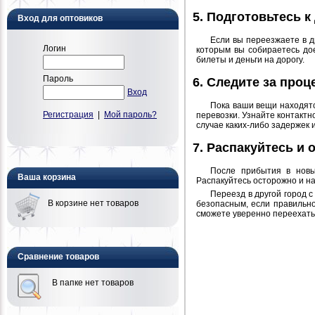
5. Подготовьтесь к
Вход для оптовиков
Если вы переезжаете в др
Логин
которым вы собираетесь дое
билеты и деньги на дорогу.
Пароль
6. Следите за про
Вход
Пока ваши вещи находятс
Регистрация
|
Мой пароль?
перевозки. Узнайте контактн
случае каких-либо задержек 
7. Распакуйтесь и 
После прибытия в новы
Ваша корзина
Распакуйтесь осторожно и на
Переезд в другой город 
В корзине нет товаров
безопасным, если правильно
сможете уверенно переехать 
Сравнение товаров
В папке нет товаров