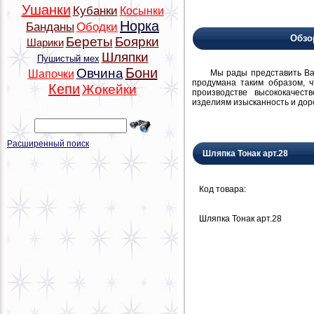
Ушанки
Кубанки
Косынки
Норка
Банданы
Ободки
Обзо
Береты
Боярки
Шарики
Шляпки
Пушистый мех
Бони
Овчина
Мы рады представить Вам н
Шапочки
продумана таким образом, 
Кепи
Жокейки
производстве высококачест
изделиям изысканность и дор
Расширенный поиск
Шляпка Тонак арт.28
Код товара:
Шляпка Тонак арт.28