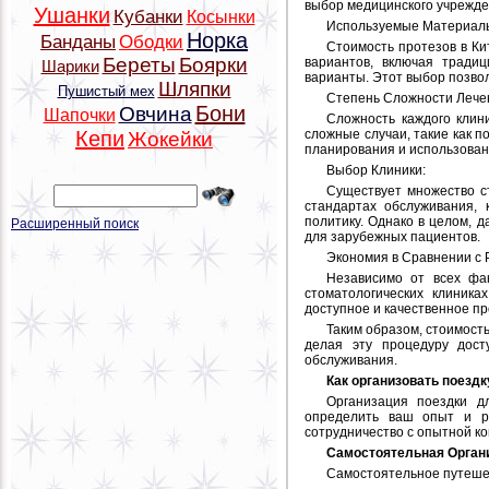
выбор медицинского учрежде
Ушанки
Кубанки
Косынки
Используемые Материал
Норка
Банданы
Ободки
Стоимость протезов в Ки
Береты
Боярки
вариантов, включая тради
Шарики
варианты. Этот выбор позво
Шляпки
Пушистый мех
Степень Сложности Лече
Бони
Овчина
Шапочки
Сложность каждого клин
сложные случаи, такие как 
Кепи
Жокейки
планирования и использован
Выбор Клиники:
Существует множество ст
стандартах обслуживания,
политику. Однако в целом, 
Расширенный поиск
для зарубежных пациентов.
Экономия в Сравнении с 
Независимо от всех фа
стоматологических клиник
доступное и качественное пр
Таким образом, стоимост
делая эту процедуру дост
обслуживания.
Как организовать поездк
Организация поездки д
определить ваш опыт и ре
сотрудничество с опытной ком
Самостоятельная Орган
Самостоятельное путешес