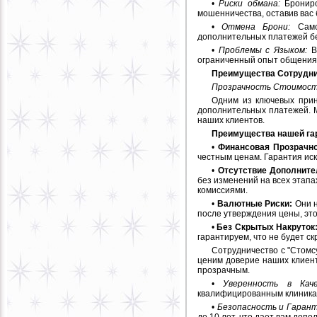
•
Риски обмана:
Брониро
мошенничества, оставив вас
•
Отмена Брони:
Самос
дополнительных платежей бе
•
Проблемы с Языком:
Вз
ограниченный опыт общения 
Преимущества Сотрудни
Прозрачность Стоимост
Одним из ключевых прин
дополнительных платежей. М
наших клиентов.
Преимущества нашей гар
•
Финансовая Прозрачно
честным ценам. Гарантия ис
•
Отсутствие Дополнит
без изменений на всех этапа
комиссиями.
•
Валютные Риски:
Они н
после утверждения цены, это
•
Без Скрытых Накруток
гарантируем, что не будет с
Сотрудничество с "Стомс
ценим доверие наших клиент
прозрачным.
•
Уверенность в Каче
квалифицированным клиникам
•
Безопасность и Гарант
до 10 лет, что дает вам доп