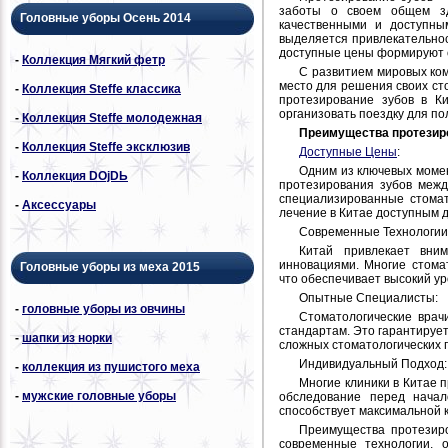
заботы о своем общем зд
Головные уборы Осень 2014
качественными и доступны
выделяется привлекательнос
доступные цены формируют 
-
Коллекция Мягкий фетр
С развитием мировых ко
место для решения своих ст
-
Коллекция Steffe классика
протезирование зубов в К
организовать поездку для по
-
Коллекция Steffe молодежная
Преимущества протезиро
-
Коллекция Steffe эксклюзив
Доступные Цены
:
Одним из ключевых момен
-
Коллекция DОjDЬ
протезирования зубов межд
специализированные стомат
-
Аксессуары
лечение в Китае доступным д
Современные Технологии
Китай привлекает вни
инновациями. Многие стома
Головные уборы из меха 2015
что обеспечивает высокий ур
Опытные Специалисты:
-
головные уборы из овчины
Стоматологические врач
стандартам. Это гарантируе
-
шапки из норки
сложных стоматологических п
Индивидуальный Подход:
-
коллекция из пушистого меха
Многие клиники в Китае 
-
мужские головные уборы
обследование перед начал
способствует максимальной 
Преимущества протезиро
современные технологии, 