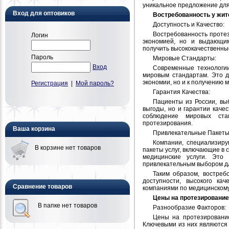
уникальное предложение для 
Вход для оптовиков
Востребованность у жи
Доступность и Качество:
Востребованность протез
Логин
экономией, но и выдающим
получить высококачественные
Пароль
Мировые Стандарты:
Вход
Современные технологии
мировым стандартам. Это д
экономии, но и к получению 
Регистрация
|
Мой пароль?
Гарантия Качества:
Пациенты из России, вы
выгоды, но и гарантии каче
соблюдение мировых ста
протезирования.
Ваша корзина
Привлекательные Пакеты 
Компании, специализиру
В корзине нет товаров
пакеты услуг, включающие в 
медицинские услуги. Это
привлекательным выбором дл
Таким образом, востреб
доступности, высокого ка
Сравнение товаров
компаниями по медицинскому
Цены на протезирование 
В папке нет товаров
Разнообразие Факторов:
Цены на протезирование
Ключевыми из них являются 