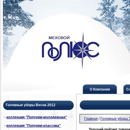
О Компании
С
Головные уборы Весна 2012
-
коллекция "Попурри-молодежная"
Главная
/
Головные уборы 
-
коллекция "Попурри-классика"
Текущий рейтинг товара