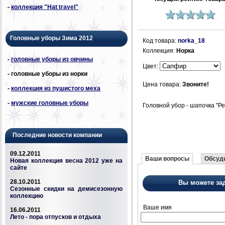
-
коллекция "Hat travel"
Головные уборы Зима 2012
Код товара:
norka_18
Коллекция:
Норка
-
головные уборы из овчины
Цвет:
- головные уборы из норки
Цена товара:
Звоните!
-
коллекция из пушистого меха
-
мужские головные уборы
Головной убор - шапочка "Ре
Последние новости компании
09.12.2011
Ваши вопросы
Обсуди
Новая коллекция весна 2012 уже на
сайте
28.10.2011
Вы можете за
Сезонные скидки на демисезонную
коллекцию
Ваше имя
16.06.2011
Лето - пора отпусков и отдыха