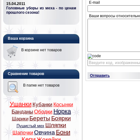
E-mail
15.04.2011
Головные уборы из меха - по ценам
прошлого сезона!
Ваши вопросы относительн
Ваша корзина
В корзине нет товаров
Сравнение товаров
Отправить
В папке нет товаров
Ушанки
Кубанки
Косынки
Норка
Банданы
Ободки
Береты
Боярки
Шарики
Шляпки
Пушистый мех
Бони
Овчина
Шапочки
Кепи
Жокейки