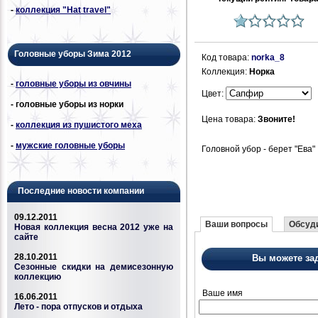
-
коллекция "Hat travel"
Головные уборы Зима 2012
Код товара:
norka_8
Коллекция:
Норка
-
головные уборы из овчины
Цвет:
- головные уборы из норки
Цена товара:
Звоните!
-
коллекция из пушистого меха
-
мужские головные уборы
Головной убор - берет "Ева"
Последние новости компании
09.12.2011
Ваши вопросы
Обсуди
Новая коллекция весна 2012 уже на
сайте
28.10.2011
Вы можете за
Сезонные скидки на демисезонную
коллекцию
Ваше имя
16.06.2011
Лето - пора отпусков и отдыха