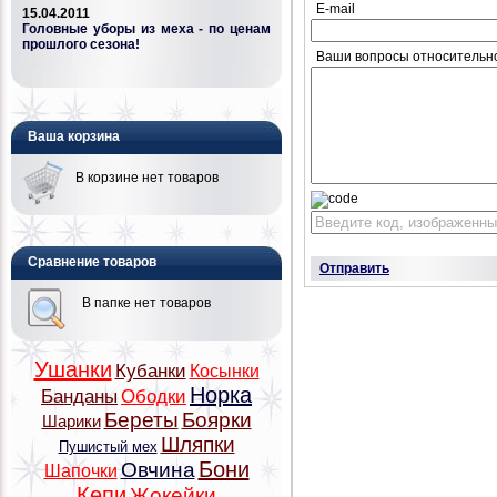
E-mail
15.04.2011
Головные уборы из меха - по ценам
прошлого сезона!
Ваши вопросы относительн
Ваша корзина
В корзине нет товаров
Сравнение товаров
Отправить
В папке нет товаров
Ушанки
Кубанки
Косынки
Норка
Банданы
Ободки
Береты
Боярки
Шарики
Шляпки
Пушистый мех
Бони
Овчина
Шапочки
Кепи
Жокейки