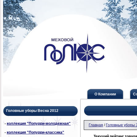
О Компании
С
Головные уборы Весна 2012
-
коллекция "Попурри-молодежная"
Главная
/
Головные уборы 
-
коллекция "Попурри-классика"
Текущий рейтинг товара