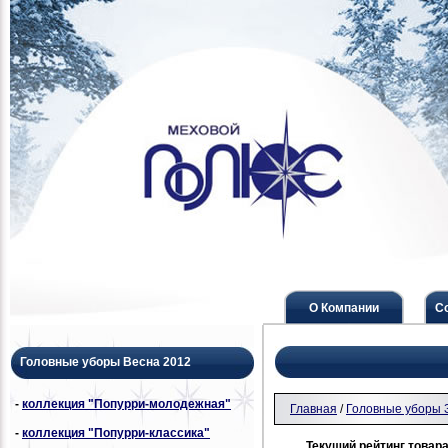
О Компании
С
Головные уборы Весна 2012
-
коллекция "Попурри-молодежная"
Главная
/
Головные уборы 
-
коллекция "Попурри-классика"
Текущий рейтинг товара