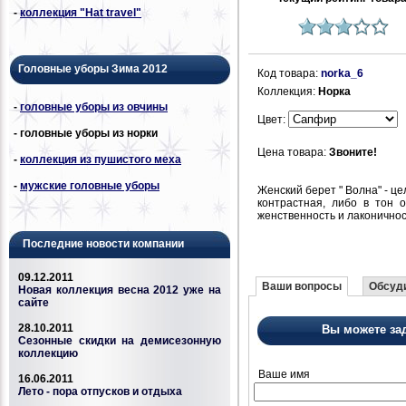
-
коллекция "Hat travel"
Головные уборы Зима 2012
Код товара:
norka_6
Коллекция:
Норка
-
головные уборы из овчины
Цвет:
- головные уборы из норки
Цена товара:
Звоните!
-
коллекция из пушистого меха
-
мужские головные уборы
Женский берет " Волна" - ц
контрастная, либо в тон о
женственность и лаконичнос
Последние новости компании
09.12.2011
Ваши вопросы
Обсуди
Новая коллекция весна 2012 уже на
сайте
28.10.2011
Вы можете за
Сезонные скидки на демисезонную
коллекцию
Ваше имя
16.06.2011
Лето - пора отпусков и отдыха