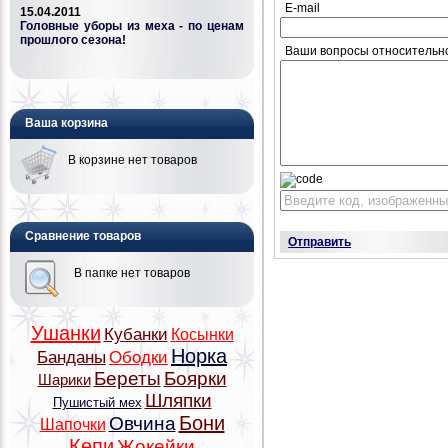
E-mail
15.04.2011
Головные уборы из меха - по ценам
прошлого сезона!
Ваши вопросы относительн
Ваша корзина
В корзине нет товаров
Сравнение товаров
Отправить
В папке нет товаров
Ушанки
Кубанки
Косынки
Норка
Банданы
Ободки
Береты
Боярки
Шарики
Шляпки
Пушистый мех
Бони
Овчина
Шапочки
Кепи
Жокейки